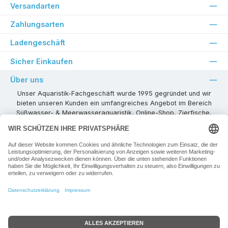
Versandarten
Zahlungsarten
Ladengeschäft
Sicher Einkaufen
Über uns
Unser Aquaristik-Fachgeschäft wurde 1995 gegründet und wir
bieten unseren Kunden ein umfangreiches Angebot im Bereich
Süßwasser- & Meerwasseraquaristik, Online-Shop, Zierfische,
Pflanzen, Aquarienkombinationen, Technikzubehör usw. ! Als
kompetenter Aquaristik-Fachhandelspartner stehen wir Ihnen für
alle Ihre Projekte und Einrichtungs- oder Besatzwünsche zur
Verfügung!
Besuchen Sie uns in unseren Räumlichkeiten oder senden Sie uns
eine E-Mail mit Ihren Wünschen!
Vertrag widerrufen