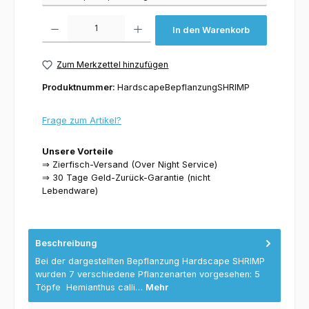
Produkt Anzahl: Gib den gewünschten Wert ein oder benutze die Schaltflächen um 
In den Warenkorb
Zum Merkzettel hinzufügen
Produktnummer:
HardscapeBepflanzungSHRIMP
Frage zum Artikel?
Unsere Vorteile
⇒ Zierfisch-Versand (Over Night Service)
⇒ 30 Tage Geld-Zurück-Garantie (nicht
Lebendware)
Beschreibung
Bei der dargestellten Bepflanzung Hardscape SHRIMP
wurden 7 verschiedene Pflanzenarten vorgesehen: 5
Töpfe Hemianthus calli…
Mehr