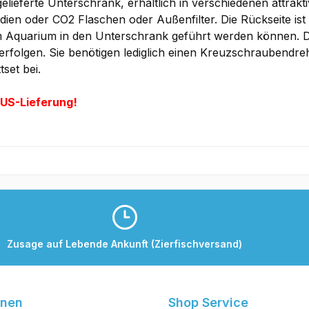
elieferte Unterschrank, erhältlich in verschiedenen attrakt
edien oder CO2 Flaschen oder Außenfilter. Die Rückseite is
 Aquarium in den Unterschrank geführt werden können. 
 erfolgen. Sie benötigen lediglich einen Kreuzschraubendre
set bei.
US-Lieferung!
Zusage auf Lebende Ankunft (Zierfischversand)
onen
Shop Service