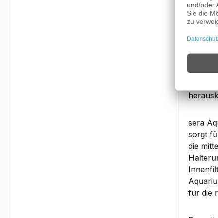
Für den
Mit dem
benötig
Heizsta
vielfält
lassen.
können.
ca. 1 c
herausk
sera Aq
sorgt f
die mit
Halteru
Innenfil
Aquariu
für die