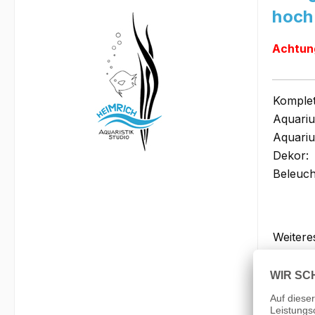
hoch
Achtung
Komplet
Aquari
Aquari
Dekor:
Beleuch
Weitere