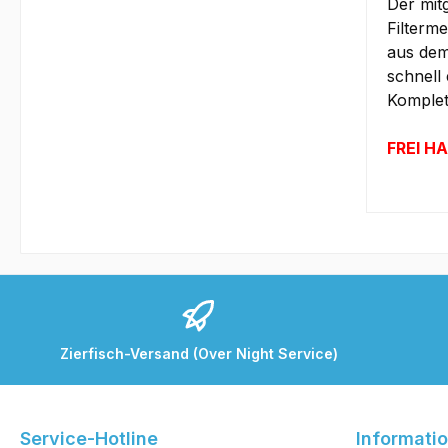
Der mitg
Filterm
aus dem
schnell
Komplett
FREI HA
Zierfisch-Versand (Over Night Service)
Service-Hotline
Informati