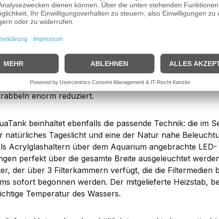
 besten Start in die Aquaristik!
 sera AquaTank 128L erhalten Sie alles, was Sie für einen 
en: ein modernes Aquarium mit energiesparender Beleuchtu
b plus den passenden Unterschrank. Das Aquarium punktet
ige Unterwassenlandschaften zu kreieren und zu gestalten. H
 Das Aquarium ist ohne Abdeckung, so dass Sie größere S
 Diese ragen über den Aquariumrand hinaus und sind ein w
m unter der Glaskante angebracht sind, ist das Risiko, dass
rabbeln enorm reduziert.
uaTank beinhaltet ebenfalls die passende Technik: die im S
ür natürliches Tageslicht und eine der Natur nahe Beleuchtu
tels Acrylglashaltern über dem Aquarium angebrachte LED
ngen perfekt über die gesamte Breite ausgeleuchtet werden.
ter, der über 3 Filterkammern verfügt, die die Filtermedien
ms sofort begonnen werden. Der mitgelieferte Heizstab, 
 richtige Temperatur des Wassers.