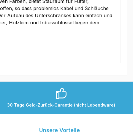
iven Farben, bietet Stauraum für Futter,
t offen, so dass problemlos Kabel und Schläuche
Der Aufbau des Unterschrankes kann einfach und
her, Holzleim und Inbusschlüssel liegen dem
30 Tage Geld-Zurück-Garantie (nicht Lebendware)
Unsere Vorteile