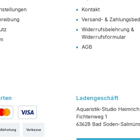
nstellungen
Kontakt
reibung
Versand- & Zahlungsbe
utz
Widerrufsbelehrung &
Widerrufsformular
um
AGB
rten
Ladengeschäft
Aquaristik-Studio Heimrich
Fichtenweg 1
edit- oder Debitkarte
63628 Bad Soden-Salmüns
 Abholung
Vorkasse