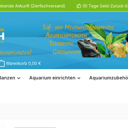
ebende Ankunft (Zierfischversand)
30 Tage Geld-Zurück-Ga
Warenkorb
0,00 €
lanzen
Aquarium einrichten
Aquariumzubehö