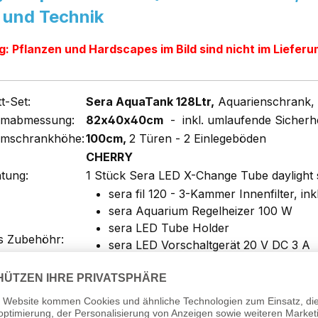
 und Technik
: Pflanzen und Hardscapes im Bild sind nicht im Liefer
t-Set:
Sera AquaTank 128Ltr,
Aquarienschrank,
umabmessung:
82x40x40cm
- inkl. umlaufende Sicherh
umschrankhöhe:
100cm,
2 Türen - 2 Einlegeböden
CHERRY
tung:
1 Stück Sera LED X-Change Tube daylight 
sera fil 120 - 3-Kammer Innenfilter, ink
sera Aquarium Regelheizer 100 W
sera LED Tube Holder
s Zubehöhr:
sera LED Vorschaltgerät 20 V DC 3 A
sera thermo-safe 82 x 40 cm (Polysof