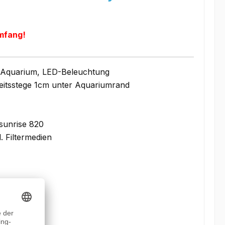
umfang!
 Aquarium, LED-Beleuchtung
eitsstege 1cm unter Aquariumrand
sunrise 820
l. Filtermedien
t-Unterlage)