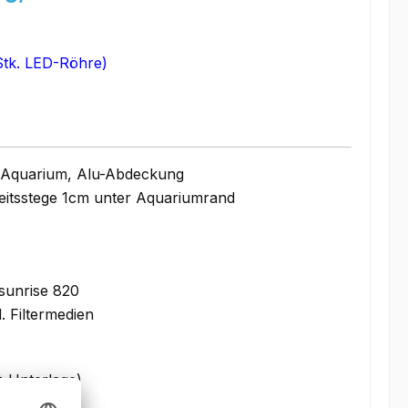
 Stk. LED-Röhre)
 Aquarium, Alu-Abdeckung
eitsstege 1cm unter Aquariumrand
sunrise 820
l. Filtermedien
t-Unterlage)