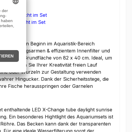
beinhaltet:
ylight) -
nicht im Set
Color) -
nicht im Set
problemlosen Beginn im Aquaristik-Bereich
ng, wartungsarmen & effizientem Innenfilter und
 mit einer Grundfläche von 82 x 40 cm. Ideal, um
ier können Sie Ihrer Kreativität freien Lauf
teine oder Wurzeln zur Gestaltung verwenden
ahrer Hingucker. Dank der Sicherheitsstege, die
 Ihre Fische herausspringen oder Garnelen
et enthaltende LED X-Change tube daylight sunrise
ng. Ein besonderes Hightlight des Aquariumsets ist
- Röhre. Das Becken kann dank der transparenten
 Für eine ideale Wasserfilterung sorgt der