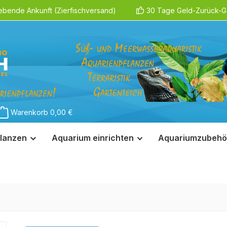
ebende Ankunft (Zierfischversand)
30 Tage Geld-Zurück-Ga
Warenkorb
0,00 €
lanzen
Aquarium einrichten
Aquariumzubehö