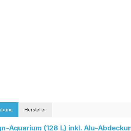
ibung
Hersteller
gn-Aquarium (128 L) inkl. Alu-Abdeck