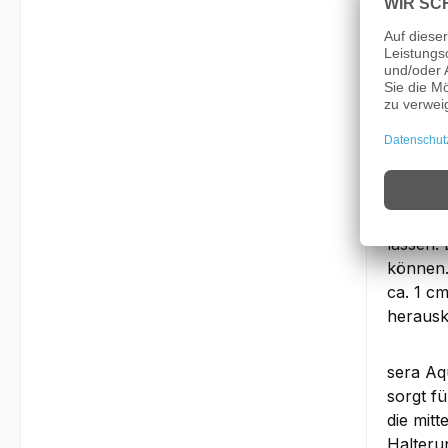
Optiona
Für den
Mit dem
benötig
Heizsta
vielfält
lassen.
können.
ca. 1 c
herausk
sera Aq
sorgt f
die mit
Halteru