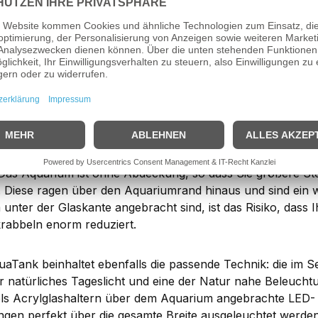
zusätzl. bestellbar, aber nicht im Setpreis 
l:
(1 Stück Sera LED X-Change Tube Cool Da
(1 Stück Sera LED X-Change Tube Plant 
 besten Start in die Aquaristik!
 sera AquaTank 128L erhalten Sie alles, was Sie für einen 
en: ein modernes Aquarium mit energiesparender Beleuchtu
b plus den passenden Unterschrank. Das Aquarium punktet
ige Unterwassenlandschaften zu kreieren und zu gestalten. H
 Das Aquarium ist ohne Abdeckung, so dass Sie größere S
 Diese ragen über den Aquariumrand hinaus und sind ein w
m unter der Glaskante angebracht sind, ist das Risiko, dass
rabbeln enorm reduziert.
uaTank beinhaltet ebenfalls die passende Technik: die im S
ür natürliches Tageslicht und eine der Natur nahe Beleuchtu
tels Acrylglashaltern über dem Aquarium angebrachte LED
ngen perfekt über die gesamte Breite ausgeleuchtet werden.