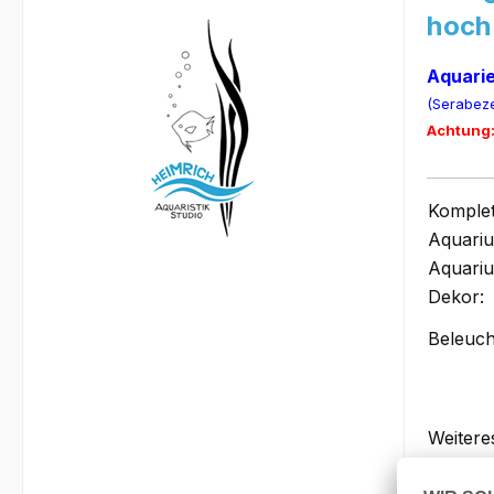
hoch
Aquari
(Serabez
Achtung:
Komplet
Aquari
Aquari
Dekor:
Beleuch
Weitere