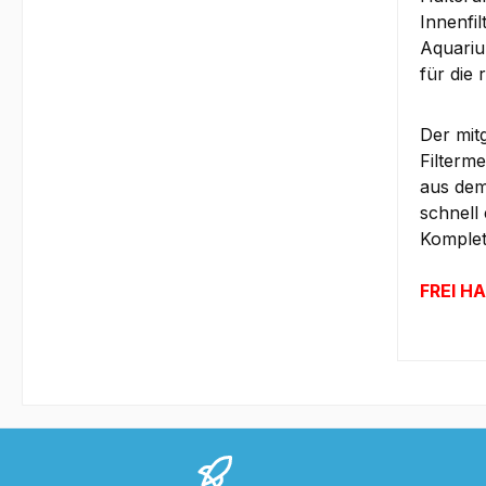
Innenfil
Aquariu
für die
Der mitg
Filterm
aus dem
schnell
Komplett
FREI HA