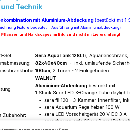
 und Technik
enkombination mit Aluminium-Abdeckung
(bestückt mit 1
eichnung Fixture bedeutet = Ausführung mit Aluminiumabdeckung)
 Pflanzen und Hardscapes im Bild sind nicht im Lieferumfang!
t-Set:
Sera AquaTank 128Ltr,
Aquarienschrank,
umabmessung:
82x40x40cm
- inkl. umlaufende Sicherh
umschrankhöhe:
100cm,
2 Türen - 2 Einlegeböden
WALNUT
Aluminium-Abdeckung
bestückt mit:
tung:
1 Stück Sera LED X-Change Tube daylight 
sera fil 120 - 3-Kammer Innenfilter, ink
sera Aquarium Regelheizer 100 W
sera LED Vorschaltgerät 20 V DC 3 A
s Zubehöhr:
sera thermo-safe 82 x 40 cm (Polysof