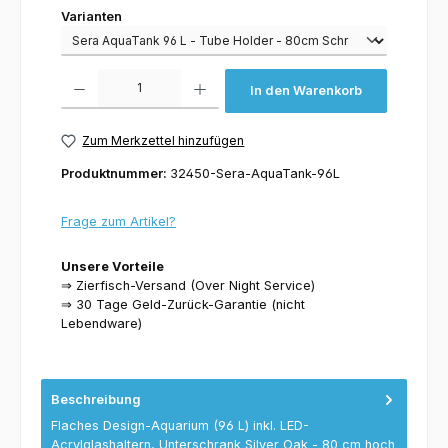
Varianten
Varianten
Produkt Anzahl: Gib den gewünschten Wert ein oder benutze die Schaltflächen um 
In den Warenkorb
Zum Merkzettel hinzufügen
Produktnummer:
32450-Sera-AquaTank-96L
Frage zum Artikel?
Unsere Vorteile
⇒ Zierfisch-Versand (Over Night Service)
⇒ 30 Tage Geld-Zurück-Garantie (nicht
Lebendware)
Beschreibung
Flaches Design-Aquarium (96 L) inkl. LED-
Acrylglashaltern, Unterschrank Silver Oak - 80 cm hoch