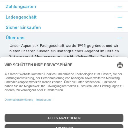
Zahlungsarten
Ladengeschäft
Sicher Einkaufen
Über uns
Unser Aquaristik-Fachgeschäft wurde 1995 gegründet und wir
bieten unseren Kunden ein umfangreiches Angebot im Bereich
Süßwasser- & Meerwasseraquaristik, Online-Shop, Zierfische,
Pflanzen, Aquarienkombinationen, Technikzubehör usw. ! Als
kompetenter Aquaristik-Fachhandelspartner stehen wir Ihnen für
alle Ihre Projekte und Einrichtungs- oder Besatzwünsche zur
Verfügung!
Besuchen Sie uns in unseren Räumlichkeiten oder senden Sie uns
eine E-Mail mit Ihren Wünschen!
Vertrag widerrufen