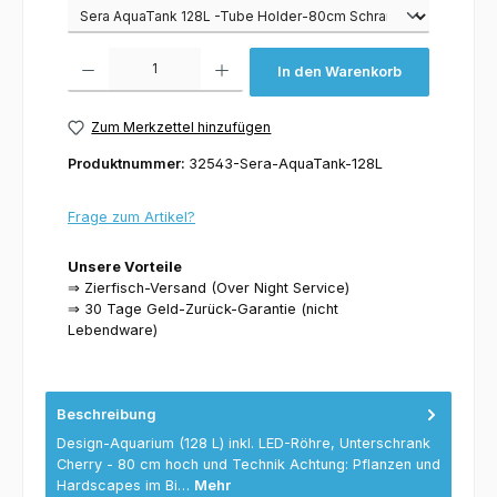
Varianten
Produkt Anzahl: Gib den gewünschten Wert ein oder benutze die Schaltflächen um 
In den Warenkorb
Zum Merkzettel hinzufügen
Produktnummer:
32543-Sera-AquaTank-128L
Frage zum Artikel?
Unsere Vorteile
⇒ Zierfisch-Versand (Over Night Service)
⇒ 30 Tage Geld-Zurück-Garantie (nicht
Lebendware)
Beschreibung
Design-Aquarium (128 L) inkl. LED-Röhre, Unterschrank
Cherry - 80 cm hoch und Technik Achtung: Pflanzen und
Hardscapes im Bi…
Mehr