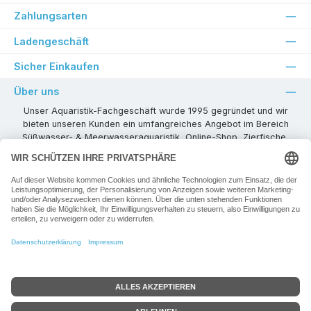
Zahlungsarten
Ladengeschäft
Sicher Einkaufen
Über uns
Unser Aquaristik-Fachgeschäft wurde 1995 gegründet und wir
bieten unseren Kunden ein umfangreiches Angebot im Bereich
Süßwasser- & Meerwasseraquaristik, Online-Shop, Zierfische,
Pflanzen, Aquarienkombinationen, Technikzubehör usw. ! Als
kompetenter Aquaristik-Fachhandelspartner stehen wir Ihnen für
alle Ihre Projekte und Einrichtungs- oder Besatzwünsche zur
Verfügung!
Besuchen Sie uns in unseren Räumlichkeiten oder senden Sie uns
eine E-Mail mit Ihren Wünschen!
Vertrag widerrufen