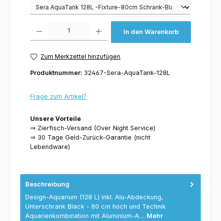
Varianten
Produkt Anzahl: Gib den gewünschten Wert ein oder benutze die Schaltflächen um 
In den Warenkorb
Zum Merkzettel hinzufügen
Produktnummer:
32467-Sera-AquaTank-128L
Frage zum Artikel?
Unsere Vorteile
⇒ Zierfisch-Versand (Over Night Service)
⇒ 30 Tage Geld-Zurück-Garantie (nicht
Lebendware)
Beschreibung
Design-Aquarium (128 L) inkl. Alu-Abdeckung,
Unterschrank Black - 80 cm hoch und Technik
Aquarienkombination mit Aluminium-A…
Mehr