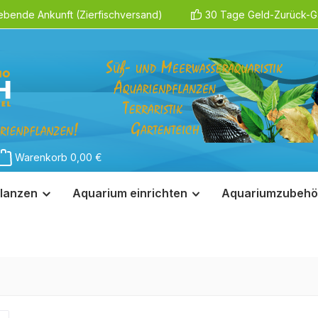
ebende Ankunft (Zierfischversand)
30 Tage Geld-Zurück-Ga
Warenkorb
0,00 €
lanzen
Aquarium einrichten
Aquariumzubehö