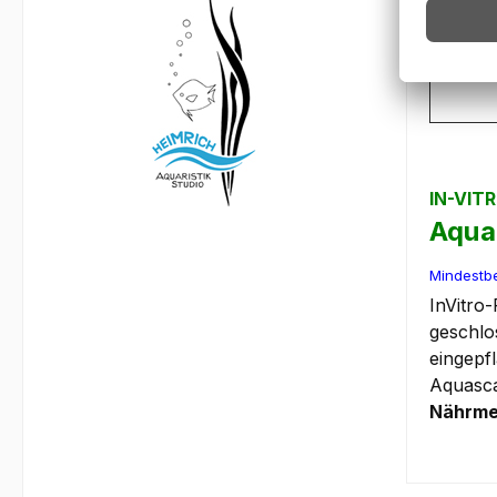
pH
IN-VI
Aqua
Mindestbe
InVitro
geschlo
eingepf
Aquasca
Nährmed