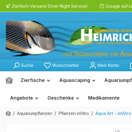
Zierfisch-Versand (Over Night Service)
Zusage auf L
springen
Zur Hauptnavigation springen
Suche
Wunschzettel
Mein Konto
Zierfische
Aquascaping
Aquariumpf
Angebote
Geschenke
Medikamente
/
/
/
Aquariumpflanzen
Pflanzen inVitro
Aqua Art - inVitro