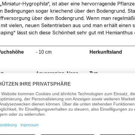
 „Miniatur-Hygrophila“, ist aber eine hervorragende Pflanz
en Bedingungen sogar kriechend über den Bodengrund. Stau
ffversorgung über dem Bodengrund. Wenn man regelmäßig i
 mit vielen, neuen Seitentrieben aus und man erhält einen
ping“ lässt sich diese Schönheit sehr gut mit Hemianthus ca
Wuchshöhe
- 10 cm
Herkunftsland
ng
Aquascaping, Nano
Typ
Cube
e
Acanthaceae
Gattung
hrung
Kopfstecklinge,
Wuchsgeschwindigk
Seitentrieb