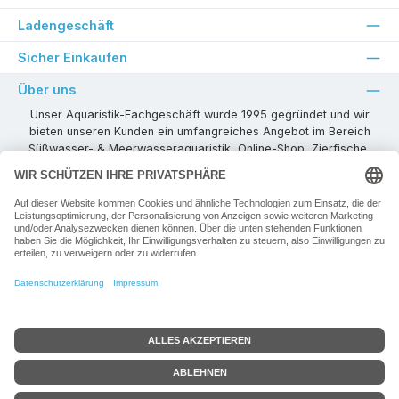
Ladengeschäft
Sicher Einkaufen
Über uns
Unser Aquaristik-Fachgeschäft wurde 1995 gegründet und wir
bieten unseren Kunden ein umfangreiches Angebot im Bereich
Süßwasser- & Meerwasseraquaristik, Online-Shop, Zierfische,
Pflanzen, Aquarienkombinationen, Technikzubehör usw. ! Als
kompetenter Aquaristik-Fachhandelspartner stehen wir Ihnen für
alle Ihre Projekte und Einrichtungs- oder Besatzwünsche zur
Verfügung!
Besuchen Sie uns in unseren Räumlichkeiten oder senden Sie uns
eine E-Mail mit Ihren Wünschen!
Vertrag widerrufen
Alle Preise inkl. gesetzl. Mehrwertsteuer zzgl.
Versandkosten
+ ggf. zzgl.
Google-Bewertung
Mindermengenzuschlag, wenn nicht anders angegeben.