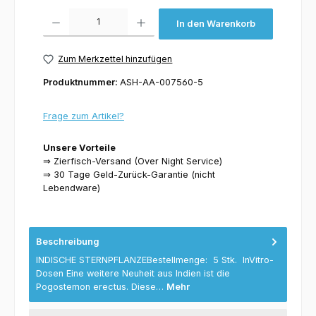
Produkt Anzahl: Gib den gewünschten Wert ein oder benutze die Schaltflächen um 
In den Warenkorb
Zum Merkzettel hinzufügen
Produktnummer:
ASH-AA-007560-5
Frage zum Artikel?
Unsere Vorteile
⇒ Zierfisch-Versand (Over Night Service)
⇒ 30 Tage Geld-Zurück-Garantie (nicht
Lebendware)
Beschreibung
INDISCHE STERNPFLANZEBestellmenge: 5 Stk. InVitro-
Dosen Eine weitere Neuheit aus Indien ist die
Pogostemon erectus. Diese…
Mehr