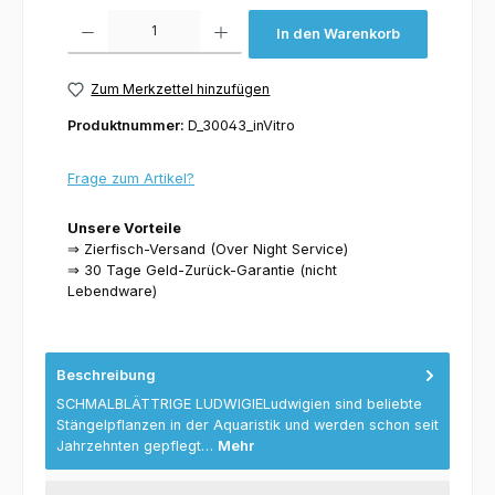
Produkt Anzahl: Gib den gewünschten Wert ein oder benutze die Schaltflächen um 
In den Warenkorb
Zum Merkzettel hinzufügen
Produktnummer:
D_30043_inVitro
Frage zum Artikel?
Unsere Vorteile
⇒ Zierfisch-Versand (Over Night Service)
⇒ 30 Tage Geld-Zurück-Garantie (nicht
Lebendware)
Beschreibung
SCHMALBLÄTTRIGE LUDWIGIELudwigien sind beliebte
Stängelpflanzen in der Aquaristik und werden schon seit
Jahrzehnten gepflegt…
Mehr