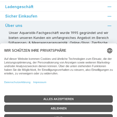
Ladengeschäft
Sicher Einkaufen
Über uns
Unser Aquaristik-Fachgeschäft wurde 1995 gegründet und wir
bieten unseren Kunden ein umfangreiches Angebot im Bereich
Süßwasser- & Meerwasseraquaristik, Online-Shop, Zierfische,
Pflanzen, Aquarienkombinationen, Technikzubehör usw. ! Als
kompetenter Aquaristik-Fachhandelspartner stehen wir Ihnen für
alle Ihre Projekte und Einrichtungs- oder Besatzwünsche zur
Verfügung!
Besuchen Sie uns in unseren Räumlichkeiten oder senden Sie uns
eine E-Mail mit Ihren Wünschen!
Vertrag widerrufen
Alle Preise inkl. gesetzl. Mehrwertsteuer zzgl.
Versandkosten
+ ggf. zzgl.
Google-Bewertung
Mindermengenzuschlag, wenn nicht anders angegeben.