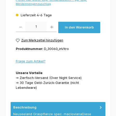
Mindermengenzuschlag
Lieferzeit 4-6 Tage
Produkt Anzahl: Gib den gewünschten Wert ein oder benutze die Schaltflächen um 
In den Warenkorb
Zum Merkzettel hinzufügen
Produktnummer:
D_30060_inVitro
Frage zum Artikel?
Unsere Vorteile
⇒ Zierfisch-Versand (Over Night Service)
⇒ 30 Tage Geld-Zurück-Garantie (nicht
Lebendware)
Beschreibung
Neuseeland Graspflanze spec. maclovianaDiese