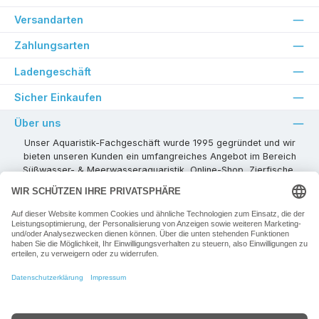
Versandarten
Zahlungsarten
Ladengeschäft
Sicher Einkaufen
Über uns
Unser Aquaristik-Fachgeschäft wurde 1995 gegründet und wir
bieten unseren Kunden ein umfangreiches Angebot im Bereich
Süßwasser- & Meerwasseraquaristik, Online-Shop, Zierfische,
Pflanzen, Aquarienkombinationen, Technikzubehör usw. ! Als
kompetenter Aquaristik-Fachhandelspartner stehen wir Ihnen für
alle Ihre Projekte und Einrichtungs- oder Besatzwünsche zur
Verfügung!
Besuchen Sie uns in unseren Räumlichkeiten oder senden Sie uns
eine E-Mail mit Ihren Wünschen!
Vertrag widerrufen