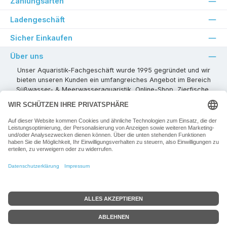
Zahlungsarten
Ladengeschäft
Sicher Einkaufen
Über uns
Unser Aquaristik-Fachgeschäft wurde 1995 gegründet und wir
bieten unseren Kunden ein umfangreiches Angebot im Bereich
Süßwasser- & Meerwasseraquaristik, Online-Shop, Zierfische,
Pflanzen, Aquarienkombinationen, Technikzubehör usw. ! Als
kompetenter Aquaristik-Fachhandelspartner stehen wir Ihnen für
alle Ihre Projekte und Einrichtungs- oder Besatzwünsche zur
Verfügung!
Besuchen Sie uns in unseren Räumlichkeiten oder senden Sie uns
eine E-Mail mit Ihren Wünschen!
Vertrag widerrufen
Alle Preise inkl. gesetzl. Mehrwertsteuer zzgl.
Versandkosten
+ ggf. zzgl.