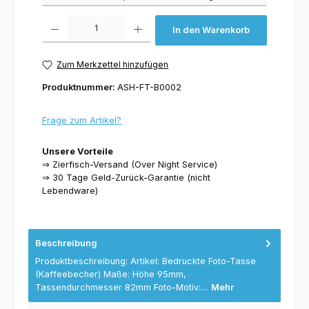
Produkt Anzahl: Gib den gewünschten Wert ein oder benutze die Schaltflächen um 
In den Warenkorb
Zum Merkzettel hinzufügen
Produktnummer:
ASH-FT-B0002
Frage zum Artikel?
Unsere Vorteile
⇒ Zierfisch-Versand (Over Night Service)
⇒ 30 Tage Geld-Zurück-Garantie (nicht
Lebendware)
Beschreibung
Produktbeschreibung: Artikel: Bedruckte Foto-Tasse
(Kaffeebecher) Maße: Höhe 95mm,
Tassendurchmesser 82mm Foto-Motiv:…
Mehr