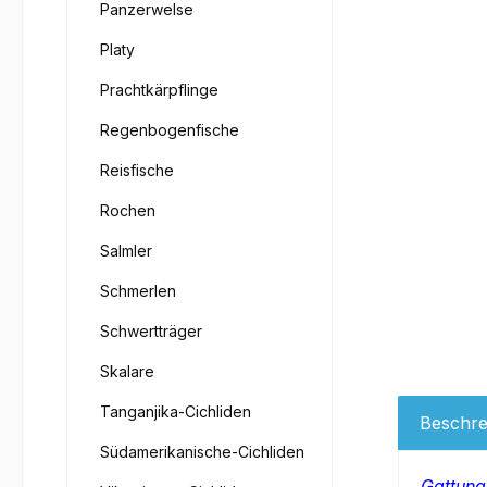
Panzerwelse
Platy
Prachtkärpflinge
Regenbogenfische
Reisfische
Rochen
Salmler
Schmerlen
Schwertträger
Skalare
Tanganjika-Cichliden
Beschre
Südamerikanische-Cichliden
Gattung