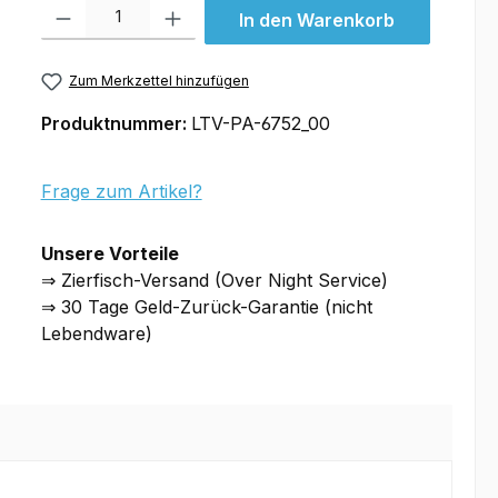
Produkt Anzahl: Gib den gewünschten Wert ein oder benutze die Schal
In den Warenkorb
Zum Merkzettel hinzufügen
Produktnummer:
LTV-PA-6752_00
Frage zum Artikel?
Unsere Vorteile
⇒ Zierfisch-Versand (Over Night Service)
⇒ 30 Tage Geld-Zurück-Garantie (nicht
Lebendware)