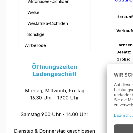
Viktoriasee-Cichliden
Welse
Herkunft
Westafrika-Cichliden
Verkauf
Sonstige
Wirbellose
Farbsch
Besatz:
Größe:
Öffnungszeiten
Anspruc
Ladengeschäft
Beckenp
Verhalte
Aquarie
Montag, Mittwoch, Freitag
16.30 Uhr - 19.00 Uhr
Samstag 9.00 Uhr - 14.00 Uhr
Futter:
Wasserh
Dienstag & Donnerstag geschlossen