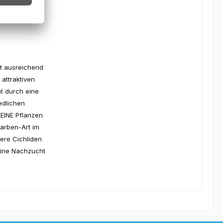
t ausreichend
attraktiven
t durch eine
edlichen
EINE Pflanzen
Barben-Art im
dere Cichliden
eine Nachzucht