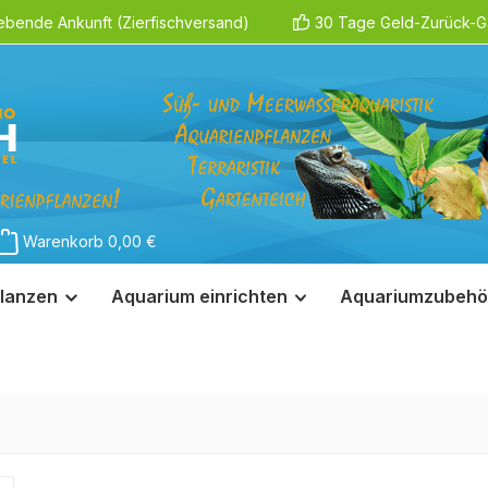
ebende Ankunft (Zierfischversand)
30 Tage Geld-Zurück-Ga
Warenkorb
0,00 €
lanzen
Aquarium einrichten
Aquariumzubehö