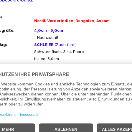
:
Nördl. Vorderindien, Bengalen, Assam
sgröße:
4,0cm - 5,0cm
- Nachzucht!
lag:
SCHLEIER
(Zuchtform)
Schwarmfisch, 3 - 4 Paare
bis ca. 5,0cm
h:
geringe Ansprüche
osition:
mittlere Wasserschichten
n:
Läßt sich sehr gut mit Salmlern vergesellschaften!
ntyp:
Für das Gesellschaftsbecken gut geeignet.
- Attraktive Rotzeichnung bei den Männchen!
- Bitte unbedingt eine angemessene Gruppe pflege
kommt diese Art richtig zur Geltung!
Flockenfutter, Lebendfutter, Enchyträen
ärte:
3° - 18° dGH