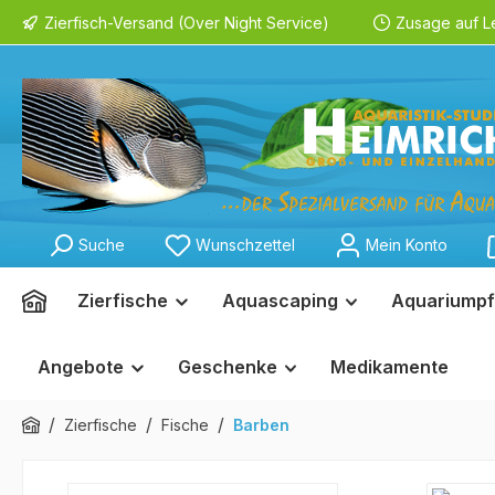
Zierfisch-Versand (Over Night Service)
Zusage auf L
springen
Zur Hauptnavigation springen
Suche
Wunschzettel
Mein Konto
Zierfische
Aquascaping
Aquariumpf
Angebote
Geschenke
Medikamente
/
/
/
Zierfische
Fische
Barben