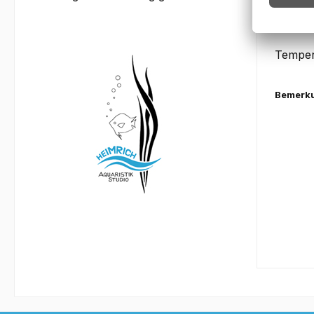
PH:
Temper
Bemerk