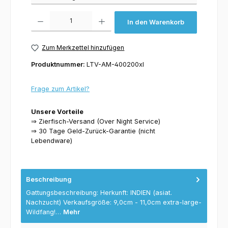
Produkt Anzahl: Gib den gewünschten Wert ein oder benutze die Schaltflächen um 
In den Warenkorb
Zum Merkzettel hinzufügen
Produktnummer:
LTV-AM-400200xl
Frage zum Artikel?
Unsere Vorteile
⇒ Zierfisch-Versand (Over Night Service)
⇒ 30 Tage Geld-Zurück-Garantie (nicht
Lebendware)
Beschreibung
Gattungsbeschreibung: Herkunft: INDIEN (asiat.
Nachzucht) Verkaufsgröße: 9,0cm - 11,0cm extra-large-
Wildfang!…
Mehr