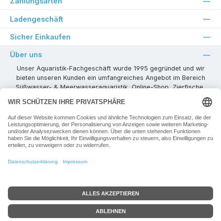
Zahlungsarten
Ladengeschäft
Sicher Einkaufen
Über uns
Unser Aquaristik-Fachgeschäft wurde 1995 gegründet und wir
bieten unseren Kunden ein umfangreiches Angebot im Bereich
Süßwasser- & Meerwasseraquaristik, Online-Shop, Zierfische,
Pflanzen, Aquarienkombinationen, Technikzubehör usw. ! Als
kompetenter Aquaristik-Fachhandelspartner stehen wir Ihnen für
alle Ihre Projekte und Einrichtungs- oder Besatzwünsche zur
Verfügung!
Besuchen Sie uns in unseren Räumlichkeiten oder senden Sie uns
eine E-Mail mit Ihren Wünschen!
Vertrag widerrufen
Alle Preise inkl. gesetzl. Mehrwertsteuer zzgl.
Versandkosten
+ ggf. zzgl.