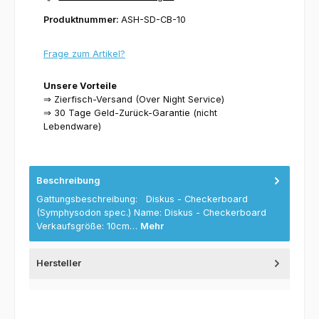
Produktnummer:
ASH-SD-CB-10
Frage zum Artikel?
Unsere Vorteile
⇒ Zierfisch-Versand (Over Night Service)
⇒ 30 Tage Geld-Zurück-Garantie (nicht
Lebendware)
Beschreibung
Gattungsbeschreibung: Diskus - Checkerboard
(Symphysodon spec.) Name: Diskus - Checkerboard
Verkaufsgröße: 10cm…
Mehr
Hersteller