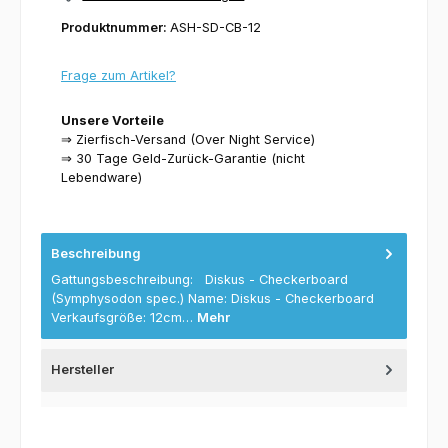
Produktnummer:
ASH-SD-CB-12
Frage zum Artikel?
Unsere Vorteile
⇒ Zierfisch-Versand (Over Night Service)
⇒ 30 Tage Geld-Zurück-Garantie (nicht
Lebendware)
Beschreibung
Gattungsbeschreibung: Diskus - Checkerboard
(Symphysodon spec.) Name: Diskus - Checkerboard
Verkaufsgröße: 12cm…
Mehr
Hersteller