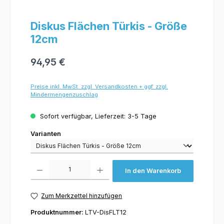
Diskus Flächen Türkis - Größe
12cm
94,95 €
Preise inkl. MwSt. zzgl. Versandkosten + ggf. zzgl.
Mindermengenzuschlag
Sofort verfügbar, Lieferzeit: 3-5 Tage
Varianten
Varianten
Produkt Anzahl: Gib den gewünschten Wert ein oder benutze die Schaltflächen um 
In den Warenkorb
Zum Merkzettel hinzufügen
Produktnummer:
LTV-DisFLT12