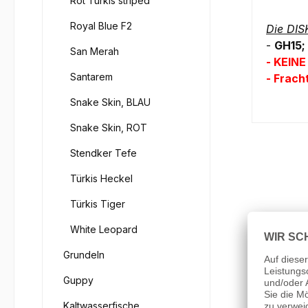
Rot Türkis striped
Royal Blue F2
Die DIS
-
GH15;
San Merah
- KEINE
Santarem
- Frach
Snake Skin, BLAU
Snake Skin, ROT
Stendker Tefe
Türkis Heckel
Türkis Tiger
White Leopard
Grundeln
Guppy
Kaltwasserfische