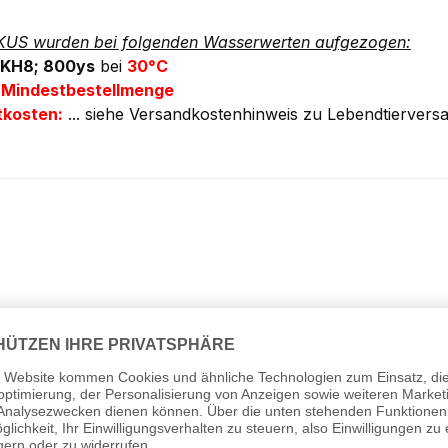
KUS wurden bei folgenden Wasserwerten aufgezogen:
 KH8; 800ys
bei
30°C
 Mindestbestellmenge
tkosten:
... siehe Versandkostenhinweis zu Lebendtiervers