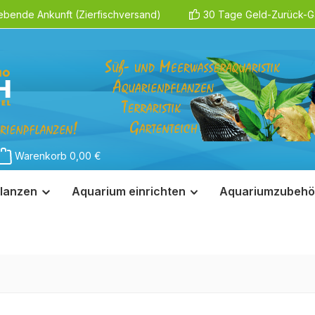
ebende Ankunft (Zierfischversand)
30 Tage Geld-Zurück-Ga
Warenkorb
0,00 €
lanzen
Aquarium einrichten
Aquariumzubehö