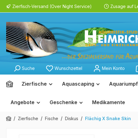
Zierfisch-Versand (Over Night Service)
Zusage auf L
springen
Zur Hauptnavigation springen
Suche
Wunschzettel
Mein Konto
Zierfische
Aquascaping
Aquariumpf
Angebote
Geschenke
Medikamente
/
/
/
/
Zierfische
Fische
Diskus
Flächig X Snake Skin