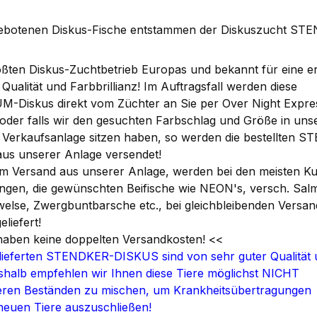
ebotenen Diskus-Fische entstammen der Diskuszucht ST
ßten Diskus-Zuchtbetrieb Europas und bekannt für eine er
 Qualität und Farbbrillianz! Im Auftragsfall werden diese
-Diskus direkt vom Züchter an Sie per Over Night Expre
 oder falls wir den gesuchten Farbschlag und Größe in uns
 Verkaufsanlage sitzen haben, so werden die bestellten 
aus unserer Anlage versendet!
em Versand aus unserer Anlage, werden bei den meisten K
ungen, die gewünschten Beifische wie NEON's, versch. Salm
else, Zwergbuntbarsche etc., bei gleichbleibenden Versa
eliefert!
haben keine doppelten Versandkosten! <<
elieferten STENDKER-DISKUS sind von sehr guter Qualität
deshalb empfehlen wir Ihnen diese Tiere möglichst NICHT
eren Beständen zu mischen, um Krankheitsübertragungen
 neuen Tiere auszuschließen!