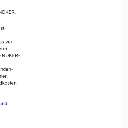
ENDKER,
st-
ss ver-
erer
STENDKER-
unden-
ler,
ndkosten
 und