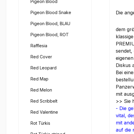
Pigeon Blood
Die ang
Pigeon Blood Snake
Pigeon Blood, BLAU
dem grö
Pigeon Blood, ROT
klassige
PREMIUM
Rafflesia
sendet,
Red Cover
eigenen
Diskus 
Red Leopard
Bei ein
Red Map
bestell
Panzerw
Red Melon
mit ausg
>> Sie 
Red Scribbelt
- Die g
Red Valentine
vital, 
mit and
Rot Türkis
auf die