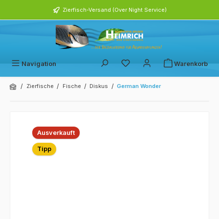
alt springen
Zierfisch-Versand (Over Night Service)
Navigation
Warenkorb
/
/
/
/
Zierfische
Fische
Diskus
German Wonder
Bildergalerie überspringen
Ausverkauft
Tipp