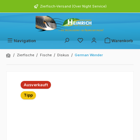
alt springen
Zierfisch-Versand (Over Night Service)
Navigation
Warenkorb
/
/
/
/
Zierfische
Fische
Diskus
German Wonder
Bildergalerie überspringen
Ausverkauft
Tipp