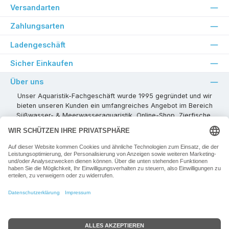
Versandarten
Zahlungsarten
Ladengeschäft
Sicher Einkaufen
Über uns
Unser Aquaristik-Fachgeschäft wurde 1995 gegründet und wir
bieten unseren Kunden ein umfangreiches Angebot im Bereich
Süßwasser- & Meerwasseraquaristik, Online-Shop, Zierfische,
Pflanzen, Aquarienkombinationen, Technikzubehör usw. ! Als
kompetenter Aquaristik-Fachhandelspartner stehen wir Ihnen für
alle Ihre Projekte und Einrichtungs- oder Besatzwünsche zur
Verfügung!
Besuchen Sie uns in unseren Räumlichkeiten oder senden Sie uns
eine E-Mail mit Ihren Wünschen!
Vertrag widerrufen