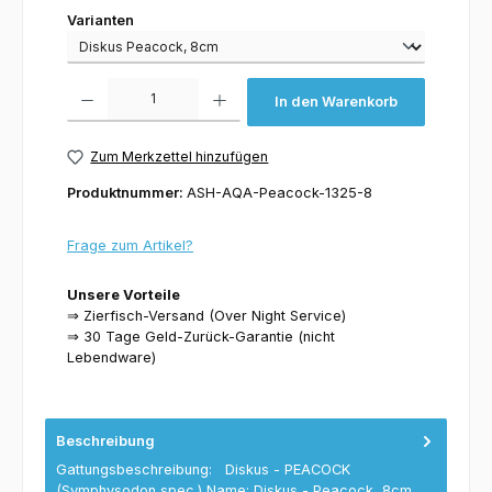
Varianten
Varianten
Produkt Anzahl: Gib den gewünschten Wert ein oder benutze die Schaltflächen um 
In den Warenkorb
Zum Merkzettel hinzufügen
Produktnummer:
ASH-AQA-Peacock-1325-8
Frage zum Artikel?
Unsere Vorteile
⇒ Zierfisch-Versand (Over Night Service)
⇒ 30 Tage Geld-Zurück-Garantie (nicht
Lebendware)
Beschreibung
Gattungsbeschreibung: Diskus - PEACOCK
(Symphysodon spec.) Name: Diskus - Peacock, 8cm