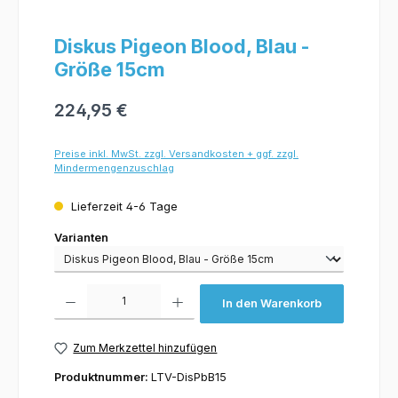
Diskus Pigeon Blood, Blau -
Größe 15cm
224,95 €
Preise inkl. MwSt. zzgl. Versandkosten + ggf. zzgl.
Mindermengenzuschlag
Lieferzeit 4-6 Tage
Varianten
Varianten
Produkt Anzahl: Gib den gewünschten Wert ein oder benutze die Schaltflächen um 
In den Warenkorb
Zum Merkzettel hinzufügen
Produktnummer:
LTV-DisPbB15