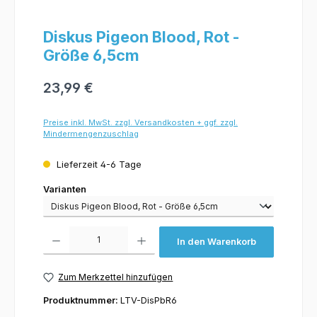
Diskus Pigeon Blood, Rot -
Größe 6,5cm
23,99 €
Preise inkl. MwSt. zzgl. Versandkosten + ggf. zzgl.
Mindermengenzuschlag
Lieferzeit 4-6 Tage
Varianten
Varianten
Produkt Anzahl: Gib den gewünschten Wert ein oder benutze die Schaltflächen um 
In den Warenkorb
Zum Merkzettel hinzufügen
Produktnummer:
LTV-DisPbR6