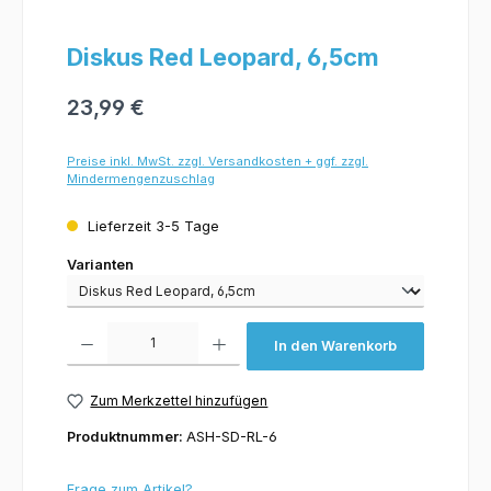
Diskus Red Leopard, 6,5cm
23,99 €
Preise inkl. MwSt. zzgl. Versandkosten + ggf. zzgl.
Mindermengenzuschlag
Lieferzeit 3-5 Tage
Varianten
Varianten
Produkt Anzahl: Gib den gewünschten Wert ein oder benutze die Schaltflächen um 
In den Warenkorb
Zum Merkzettel hinzufügen
Produktnummer:
ASH-SD-RL-6
Frage zum Artikel?