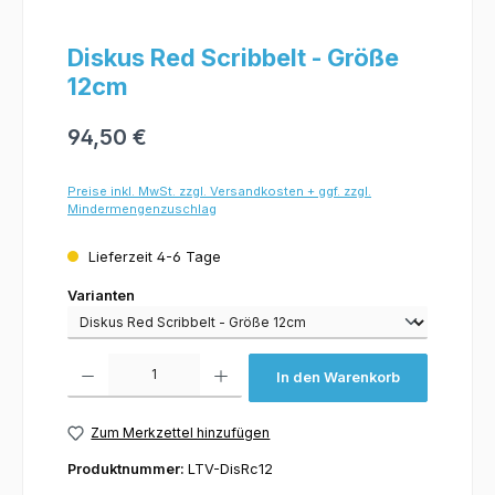
Diskus Red Scribbelt - Größe
12cm
94,50 €
Preise inkl. MwSt. zzgl. Versandkosten + ggf. zzgl.
Mindermengenzuschlag
Lieferzeit 4-6 Tage
Varianten
Varianten
Produkt Anzahl: Gib den gewünschten Wert ein oder benutze die Schaltflächen um 
In den Warenkorb
Zum Merkzettel hinzufügen
Produktnummer:
LTV-DisRc12