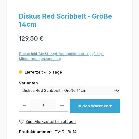
Diskus Red Scribbelt - Größe
14cm
129,50 €
Preise inkl. MwSt. zzgl. Versandkosten + ggf. zzgl.
Mindermengenzuschlag
Lieferzeit 4-6 Tage
Varianten
Varianten
Produkt Anzahl: Gib den gewünschten Wert ein oder benutze die Schaltflächen um 
In den Warenkorb
Zum Merkzettel hinzufügen
Produktnummer:
LTV-DisRc14