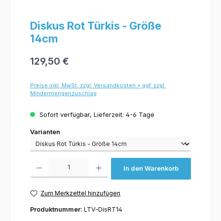
Diskus Rot Türkis - Größe
14cm
129,50 €
Preise inkl. MwSt. zzgl. Versandkosten + ggf. zzgl.
Mindermengenzuschlag
Sofort verfügbar, Lieferzeit: 4-6 Tage
Varianten
Varianten
Produkt Anzahl: Gib den gewünschten Wert ein oder benutze die Schaltflächen um 
In den Warenkorb
Zum Merkzettel hinzufügen
Produktnummer:
LTV-DisRT14