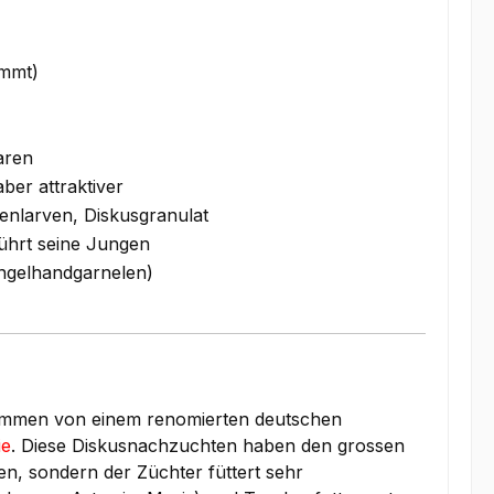
immt)
aren
ber attraktiver
nlarven, Diskusgranulat
ührt seine Jungen
gelhandgarnelen)
mmen von einem renomierten deutschen
ie
. Diese Diskusnachzuchten haben den grossen
en, sondern der Züchter füttert sehr