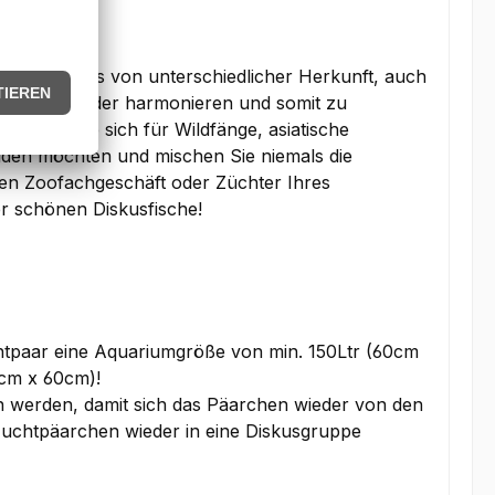
e das Diskus von unterschiedlicher Herkunft, auch
ht miteinander harmonieren und somit zu
eld, ob Sie sich für Wildfänge, asiatische
iden möchten und mischen Sie niemals die
hen Zoofachgeschäft oder Züchter Ihres
er schönen Diskusfische!
htpaar eine Aquariumgröße von min. 150Ltr (60cm
0cm x 60cm)!
n werden, damit sich das Päarchen wieder von den
Zuchtpäarchen wieder in eine Diskusgruppe