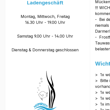
Mückenl
Ladengeschäft
!!! WICH
kommen 
Montag, Mittwoch, Freitag
- Bei d
16.30 Uhr - 19.00 Uhr
niemals
Darmerk
Samstag 9.00 Uhr - 14.00 Uhr
- Frost
Tauwass
belasten
Dienstag & Donnerstag geschlossen
Wicht
> 1x wö
> Bitte
vorhande
> 1x wö
> 1x w
> 1x i