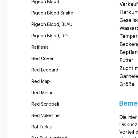
Pigeon Blood
Verkauf
Herkunf
Pigeon Blood Snake
Gesells
Pigeon Blood, BLAU
Wasser:
Pigeon Blood, ROT
Tempera
Becken
Rafflesia
Bepflan
Red Cover
Futter:
Zucht m
Red Leopard
Garnele
Red Map
Größe:
Red Melon
Bemer
Red Scribbelt
Red Valentine
Die hie
Diskusz
Rot Türkis
Vorteil