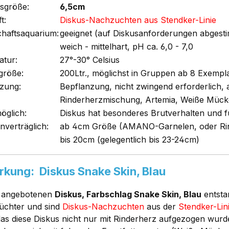
sgröße:
6,5cm
t:
Diskus-Nachzuchten aus Stendker-Linie
chaftsaquarium:
geeignet (auf Diskusanforderungen abgest
weich - mittelhart, pH ca. 6,0 - 7,0
tur:
27°-30° Celsius
größe:
200Ltr., möglichst in Gruppen ab 8 Exempl
zung:
Bepflanzung, nicht zwingend erforderlich, a
Rinderherzmischung, Artemia, Weiße Mücke
öglich:
Diskus hat besonderes Brutverhalten und f
nverträglich:
ab 4cm Größe (AMANO-Garnelen, oder Rin
bis 20cm (gelegentlich bis 23-24cm)
kung: Diskus Snake Skin, Blau
r angebotenen
Diskus, Farbschlag Snake Skin, Blau
entsta
üchter und sind
Diskus-Nachzuchten
aus der
Stendker-Lin
 das diese Diskus nicht nur mit Rinderherz aufgezogen wurd