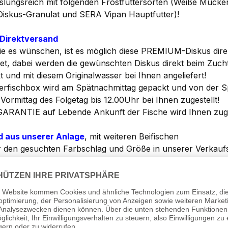
lungsreich mit folgenden Frostfuttersorten (Weiße Mücken
iskus-Granulat und SERA Vipan Hauptfutter)!
Direktversand
e es wünschen, ist es möglich diese PREMIUM-Diskus dire
et, dabei werden die gewünschten Diskus direkt beim Zucht
t und mit diesem Originalwasser bei Ihnen angeliefert!
ierfischbox wird am Spätnachmittag gepackt und von der Sp
Vormittag des Folgetag bis 12.00Uhr bei Ihnen zugestellt!
GARANTIE auf Lebende Ankunft der Fische wird Ihnen zug
d aus unserer Anlage
, mit weiteren Beifischen
ir den gesuchten Farbschlag und Größe in unserer Verkauf
he von uns geliefert haben möchten, so werden die bestell
versendet!
inem Versand aus unserer Anlage, werden bei vielen Kunde
 versch. Salmler, Panzerwelse, Zwergbuntbarsche etc., bei
haben keine doppelten Versandkosten! <<