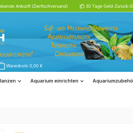
ebende Ankunft (Zierfischversand)
30 Tage Geld-Zurück-Ga
Warenkorb
0,00 €
lanzen
Aquarium einrichten
Aquariumzubehö