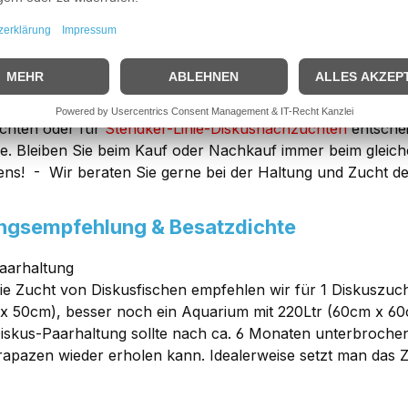
igster HINWEIS
, vor dem Diskuskauf
vor Sie sich Diskus anschaffen möchten, bedenken Sie bitt
hiedliche Bakterienstämme haben, die unter Umständen nic
n führen können! Deshalb entscheiden Sie sich bitte im Vorf
chten oder für
Stendker-Linie-Diskusnachzuchten
entsche
e. Bleiben Sie beim Kauf oder Nachkauf immer beim gleic
ens! - Wir beraten Sie gerne bei der Haltung und Zucht d
ngsempfehlung & Besatzdichte
aarhaltung
ie Zucht von Diskusfischen empfehlen wir für 1 Diskuszuc
x 50cm), besser noch ein Aquarium mit 220Ltr (60cm x 6
iskus-Paarhaltung sollte nach ca. 6 Monaten unterbroche
rapazen wieder erholen kann. Idealerweise setzt man das 