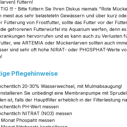
arven) füttern!
TIG !!! - Bitte füttern Sie Ihren Diskus niemals "Rote Müc
meist aus sehr belastetetn Gewässern und über kurz oder
er Fütterung von Frostfutter, sollte das Futter vor der Füt
 die gefrorenen Futterwürfel ins Aquarium werfen, denn 
rankungen hervorrufen und es kann auch zu Verlusten f
futter, wie ARTEMIA oder Mückenlarven sollten auch imme
ser sind sehr oft hohe NIRAT- oder PHOSPHAT-Werte vor
!
ige Pflegehinweise
chentlich 20-30% Wasserwechsel, mit Mulmabsaugung!
 installieren Sie unbedingt eine Membranpumpe mit Sprudel
n ist, falls der Hauptfilter erheblich in der Filterleistung 
chentlich PH-Wert messen
öchentlich NITRAT (NO3) messen
m Monat Phospaht messen