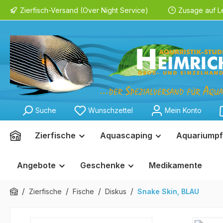
Zierfisch-Versand (Over Night Service)
Zusage auf L
springen
Zur Hauptnavigation springen
Suche
Wunschzettel
Mein Konto
Zierfische
Aquascaping
Aquariumpf
Angebote
Geschenke
Medikamente
/
/
/
/
Zierfische
Fische
Diskus
Snake Skin, BLAU