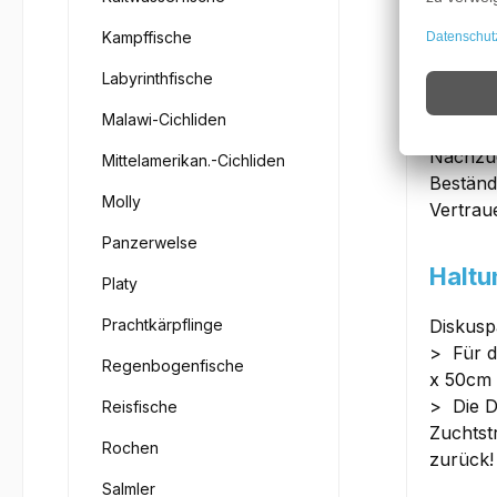
Wicht
Kampffische
Aber be
Labyrinthfische
untersc
Malawi-Cichliden
Verluste
Nachzu
Mittelamerikan.-Cichliden
Beständ
Molly
Vertrau
Panzerwelse
Haltu
Platy
Prachtkärpflinge
Diskusp
> Für d
Regenbogenfische
x 50cm 
> Die D
Reisfische
Zuchtst
Rochen
zurück!
Salmler