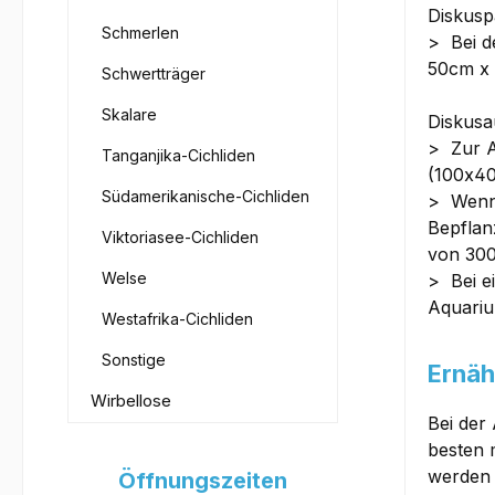
Diskusp
Schmerlen
> Bei d
50cm x 
Schwertträger
Skalare
Diskusa
> Zur A
Tanganjika-Cichliden
(100x4
Südamerikanische-Cichliden
> Wenn 
Bepflan
Viktoriasee-Cichliden
von 300
Welse
> Bei e
Aquariu
Westafrika-Cichliden
Sonstige
Ernäh
Wirbellose
Bei der
besten 
werden 
Öffnungszeiten