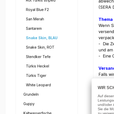
Rot Türkis striped
abwechs
(SERA D
Royal Blue F2
San Merah
Thema 
Wenn Si
Santarem
versend
verpack
Snake Skin, BLAU
- Die Z
Snake Skin, ROT
und am 
- Eine 
Stendker Tefe
Türkis Heckel
Versan
Falls w
Türkis Tiger
Beifisc
White Leopard
Anlage 
- Bei e
Grundeln
NEON's,
Guppy
>> Sie 
Kaltwasserfische