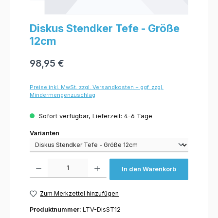
Diskus Stendker Tefe - Größe
12cm
98,95 €
Preise inkl. MwSt. zzgl. Versandkosten + ggf. zzgl.
Mindermengenzuschlag
Sofort verfügbar, Lieferzeit: 4-6 Tage
Varianten
Varianten
Produkt Anzahl: Gib den gewünschten Wert ein oder benutze die Schaltflächen um 
In den Warenkorb
Zum Merkzettel hinzufügen
Produktnummer:
LTV-DisST12