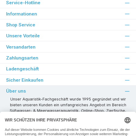
Service-Hotline
Informationen
Shop Service
Unsere Vorteile
Versandarten
Zahlungsarten
Ladengeschäft
Sicher Einkaufen
Über uns
Unser Aquaristik-Fachgeschäft wurde 1995 gegründet und wir
bieten unseren Kunden ein umfangreiches Angebot im Bereich
Süßwasser- & Meerwasseraquaristik, Online-Shop, Zierfische,
Pflanzen, Aquarienkombinationen, Technikzubehör usw. ! Als
kompetenter Aquaristik-Fachhandelspartner stehen wir Ihnen für
alle Ihre Projekte und Einrichtungs- oder Besatzwünsche zur
Verfügung!