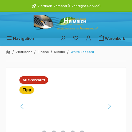
alt springen
Zierfisch-Versand (Over Night Service)
Navigation
Warenkorb
/
/
/
/
Zierfische
Fische
Diskus
White Leopard
Bildergalerie überspringen
Ausverkauft
Tipp