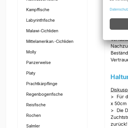
Kampffische
Wicht
Labyrinthfische
Aber be
Malawi-Cichliden
untersc
Verluste
Mittelamerikan.-Cichliden
Nachzu
Molly
Beständ
Vertrau
Panzerwelse
Platy
Haltu
Prachtkärpflinge
Diskusp
Regenbogenfische
> Für d
x 50cm 
Reisfische
> Die D
Rochen
Zuchtst
zurück!
Salmler