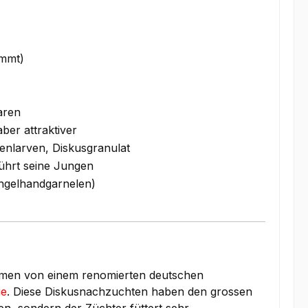
immt)
aren
ber attraktiver
nlarven, Diskusgranulat
ührt seine Jungen
gelhandgarnelen)
men von einem renomierten deutschen
ie
. Diese Diskusnachzuchten haben den grossen