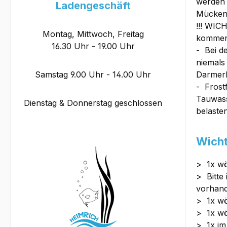
werden 
Ladengeschäft
Mückenl
!!! WICH
Montag, Mittwoch, Freitag
kommen 
16.30 Uhr - 19.00 Uhr
- Bei d
niemals
Samstag 9.00 Uhr - 14.00 Uhr
Darmerk
- Frost
Tauwass
Dienstag & Donnerstag geschlossen
belasten
Wicht
> 1x wö
> Bitte
vorhande
> 1x wö
> 1x w
> 1x i