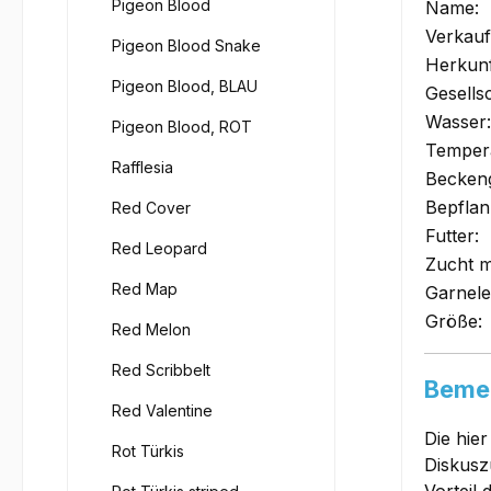
Pigeon Blood
Name:
Verkauf
Pigeon Blood Snake
Herkunf
Pigeon Blood, BLAU
Gesells
Wasser:
Pigeon Blood, ROT
Tempera
Rafflesia
Becken
Bepflan
Red Cover
Futter:
Red Leopard
Zucht m
Red Map
Garnele
Größe:
Red Melon
Red Scribbelt
Bemer
Red Valentine
Die hie
Rot Türkis
Diskusz