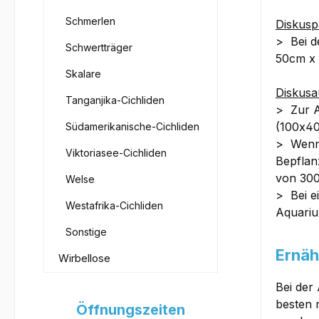
Schmerlen
Diskusp
> Bei d
Schwertträger
50cm x 
Skalare
Diskusa
Tanganjika-Cichliden
> Zur A
(100x4
Südamerikanische-Cichliden
> Wenn 
Viktoriasee-Cichliden
Bepflan
von 300
Welse
> Bei e
Westafrika-Cichliden
Aquariu
Sonstige
Ernäh
Wirbellose
Bei der
besten 
Öffnungszeiten