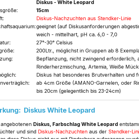
Diskus - White Leopard
sgröße:
15cm
t:
Diskus-Nachzuchten aus Stendker-Linie
chaftsaquarium:
geeignet (auf Diskusanforderungen abgest
weich - mittelhart, pH ca. 6,0 - 7,0
tur:
27°-30° Celsius
größe:
200Ltr., möglichst in Gruppen ab 8 Exempl
zung:
Bepflanzung, nicht zwingend erforderlich, a
Rinderherzmischung, Artemia, Weiße Mücke
öglich:
Diskus hat besonderes Brutverhalten und f
nverträglich:
ab 4cm Größe (AMANO-Garnelen, oder Rin
bis 20cm (gelegentlich bis 23-24cm)
kung: Diskus White Leopard
r angebotenen
Diskus, Farbschlag White Leopard
entstam
üchter und sind
Diskus-Nachzuchten
aus der
Stendker-Lin