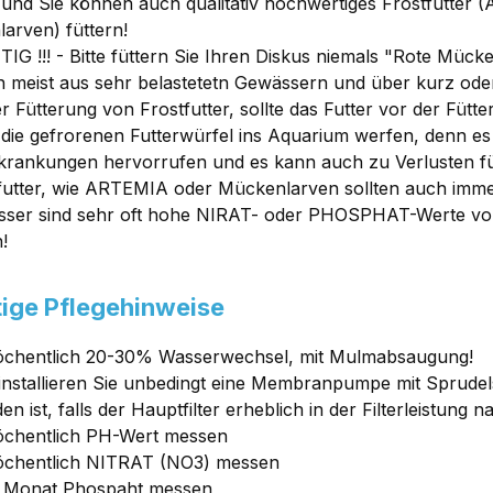
und Sie können auch qualitativ hochwertiges Frostfutte
arven) füttern!
TIG !!! - Bitte füttern Sie Ihren Diskus niemals "Rote Müc
meist aus sehr belastetetn Gewässern und über kurz oder
er Fütterung von Frostfutter, sollte das Futter vor der Füt
 die gefrorenen Futterwürfel ins Aquarium werfen, denn 
rankungen hervorrufen und es kann auch zu Verlusten f
futter, wie ARTEMIA oder Mückenlarven sollten auch imme
ser sind sehr oft hohe NIRAT- oder PHOSPHAT-Werte vor
!
ige Pflegehinweise
chentlich 20-30% Wasserwechsel, mit Mulmabsaugung!
 installieren Sie unbedingt eine Membranpumpe mit Sprudel
n ist, falls der Hauptfilter erheblich in der Filterleistung 
chentlich PH-Wert messen
öchentlich NITRAT (NO3) messen
m Monat Phospaht messen