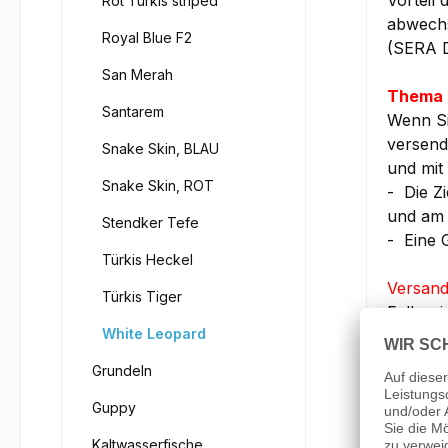
Vorteil
Rot Türkis striped
abwechs
Royal Blue F2
(SERA D
San Merah
Thema 
Santarem
Wenn Si
versend
Snake Skin, BLAU
und mit 
Snake Skin, ROT
- Die Z
und am 
Stendker Tefe
- Eine 
Türkis Heckel
Versand
Türkis Tiger
Falls w
White Leopard
Beifisc
unserer
Grundeln
- Bei e
NEON's,
Guppy
>> Sie 
Kaltwasserfische