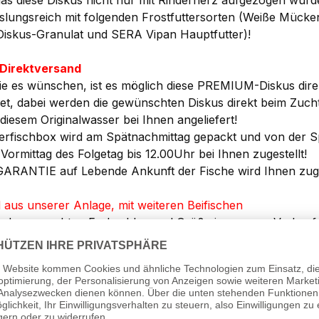
 das diese Diskus nicht nur mit Rinderherz aufgezogen wurd
lungsreich mit folgenden Frostfuttersorten (Weiße Mücken
iskus-Granulat und SERA Vipan Hauptfutter)!
Direktversand
e es wünschen, ist es möglich diese PREMIUM-Diskus dire
et, dabei werden die gewünschten Diskus direkt beim Zucht
diesem Originalwasser bei Ihnen angeliefert!
ierfischbox wird am Spätnachmittag gepackt und von der Sp
Vormittag des Folgetag bis 12.00Uhr bei Ihnen zugestellt!
GARANTIE auf Lebende Ankunft der Fische wird Ihnen zug
 aus unserer Anlage, mit weiteren Beifischen
ir den gesuchten Farbschlag und Größe in unserer Verkauf
he von uns geliefert haben möchten, so werden die bestell
 Anlage versendet!
inem Versand aus unserer Anlage, werden bei vielen Kunde
 versch. Salmler, Panzerwelse, Zwergbuntbarsche etc., bei
haben keine doppelten Versandkosten! <<