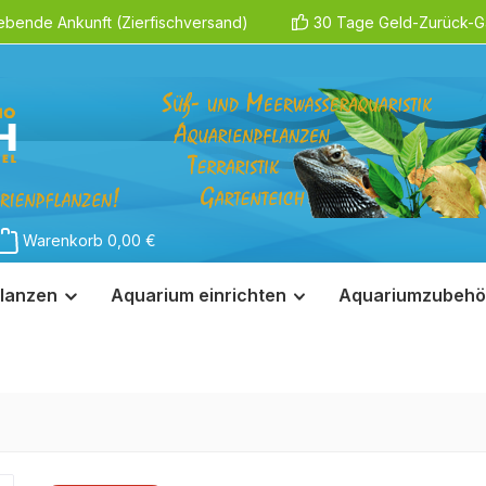
ebende Ankunft (Zierfischversand)
30 Tage Geld-Zurück-Ga
Warenkorb
0,00 €
lanzen
Aquarium einrichten
Aquariumzubehö