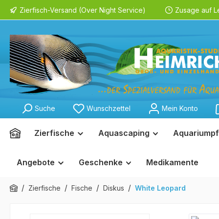
Zierfisch-Versand (Over Night Service)
Zusage auf L
springen
Zur Hauptnavigation springen
Suche
Wunschzettel
Mein Konto
Zierfische
Aquascaping
Aquariumpf
Angebote
Geschenke
Medikamente
/
/
/
/
Zierfische
Fische
Diskus
White Leopard