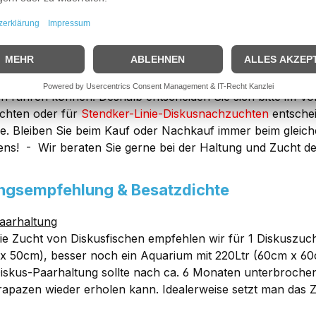
igster HINWEIS
, vor dem Diskuskauf
vor Sie sich Diskus anschaffen möchten, bedenken Sie bitt
hiedliche Bakterienstämme haben, die unter Umständen nic
n führen können! Deshalb entscheiden Sie sich bitte im Vorf
chten oder für
Stendker-Linie-Diskusnachzuchten
entschei
e. Bleiben Sie beim Kauf oder Nachkauf immer beim gleic
ens! - Wir beraten Sie gerne bei der Haltung und Zucht d
ngsempfehlung & Besatzdichte
aarhaltung
ie Zucht von Diskusfischen empfehlen wir für 1 Diskuszuc
x 50cm), besser noch ein Aquarium mit 220Ltr (60cm x 6
iskus-Paarhaltung sollte nach ca. 6 Monaten unterbroche
rapazen wieder erholen kann. Idealerweise setzt man das 