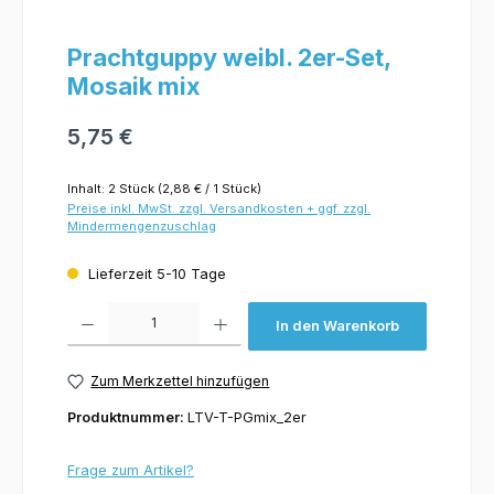
Prachtguppy weibl. 2er-Set,
Mosaik mix
5,75 €
Inhalt:
2 Stück
(2,88 € / 1 Stück)
Preise inkl. MwSt. zzgl. Versandkosten + ggf. zzgl.
Mindermengenzuschlag
Lieferzeit 5-10 Tage
Produkt Anzahl: Gib den gewünschten Wert ein oder benutze die Schaltflächen um 
In den Warenkorb
Zum Merkzettel hinzufügen
Produktnummer:
LTV-T-PGmix_2er
Frage zum Artikel?