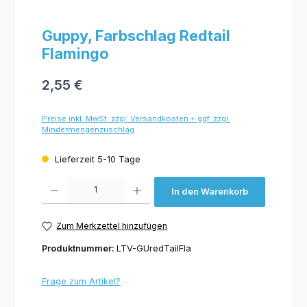
Guppy, Farbschlag Redtail
Flamingo
2,55 €
Preise inkl. MwSt. zzgl. Versandkosten + ggf. zzgl.
Mindermengenzuschlag
Lieferzeit 5-10 Tage
Produkt Anzahl: Gib den gewünschten Wert ein oder benutze die Schaltflächen um 
In den Warenkorb
Zum Merkzettel hinzufügen
Produktnummer:
LTV-GUredTailFla
Frage zum Artikel?