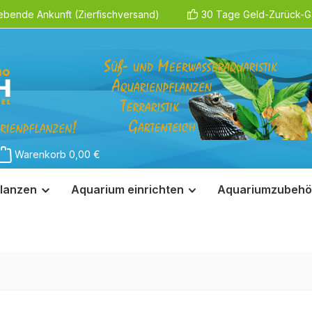
ebende Ankunft (Zierfischversand)
30 Tage Geld-Zurück-Ga
Warenkorb
0,00 €
lanzen
Aquarium einrichten
Aquariumzubehö