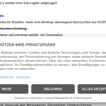
y’s wurden ohne Salzzugabe aufgezogen!
en:
erika bis Brasilien, heute sind allerdings überwiegend Nachzuchten aus ASIE
htsunterscheidung:
kleiner und prächtiger gefärbt, mit Gonopodium
it Trächtigkeitsfleck
bedingungen:
dauernden Guppy kann man in nahezu jedem Aquarium pflegen.
7,0 – 8,5, Härte 8-30°dGH
t gut bepflanzte Becken jeder Größe
henpflanzen wie Schwimmfarn, Froschbiß oder ähnl. bieten den Jungen Schutz 
sten möglich. 20-40 Junge.
he mit "entkapselten Artemia oder Staubfutter aufziehen.
ser, bevorzugt aber Mückenlarven, Flockenfutter, Grünkost-Flocken