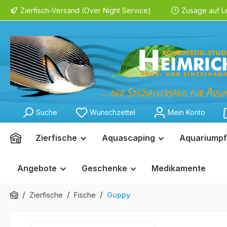
Zierfisch-Versand (Over Night Service)
Zusage auf L
springen
Zur Hauptnavigation springen
Suche
Wunschzettel
Mein Konto
Zierfische
Aquascaping
Aquariumpf
Angebote
Geschenke
Medikamente
/
/
/
Zierfische
Fische
Guppy