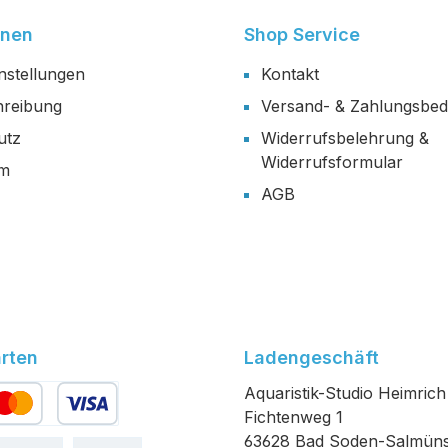
onen
Shop Service
nstellungen
Kontakt
reibung
Versand- & Zahlungsbe
utz
Widerrufsbelehrung &
Widerrufsformular
um
AGB
rten
Ladengeschäft
Aquaristik-Studio Heimrich
Fichtenweg 1
edit- oder Debitkarte
63628 Bad Soden-Salmüns