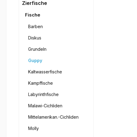
Bilderga
Zierfische
Fische
Barben
Diskus
Grundeln
Guppy
Kaltwasserfische
Kampffische
Labyrinthfische
Malawi-Cichliden
Mittelamerikan.-Cichliden
Molly