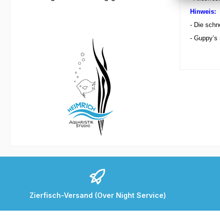
Hinweis:
-
Die schn
-
Guppy’s 
Zierfisch-Versand (Over Night Service)