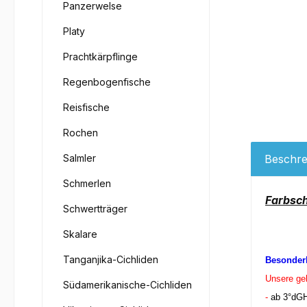
Panzerwelse
Platy
Prachtkärpflinge
Regenbogenfische
Reisfische
Rochen
Salmler
Beschre
Schmerlen
Farbsc
Schwertträger
Skalare
Tanganjika-Cichliden
Besonderh
Unsere ge
Südamerikanische-Cichliden
-
ab 3°dGH