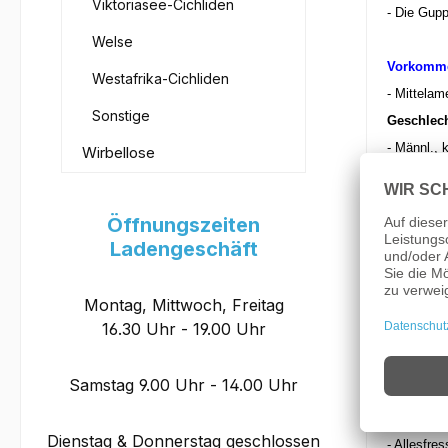
Viktoriasee-Cichliden
-
Die Gupp
Welse
Vorkomm
Westafrika-Cichliden
- Mittelam
Sonstige
Geschlec
- Männl., 
Wirbellose
- Weibl., m
Haltungs
Öffnungszeiten
- Den aus
Ladengeschäft
- PH-Wert 
-
Möglichs
Montag, Mittwoch, Freitag
Zucht:
16.30 Uhr - 19.00 Uhr
-
Oberfläc
Ablaichka
Samstag 9.00 Uhr - 14.00 Uhr
-
Jungfisc
Futter:
Dienstag & Donnerstag geschlossen
-
Allesfres