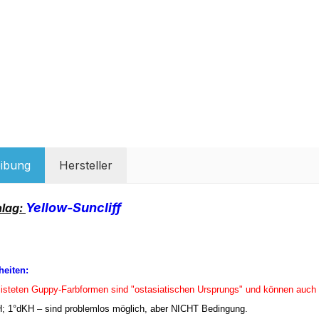
ibung
Hersteller
Yellow-Suncliff
hlag:
eiten:
listeten Guppy-Farbformen sind "ostasiatischen Ursprungs" und können auch
; 1°dKH – sind problemlos möglich, aber NICHT Bedingung.