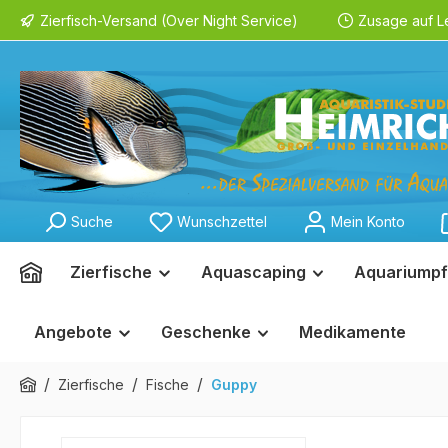
Zierfisch-Versand (Over Night Service)
Zusage auf L
springen
Zur Hauptnavigation springen
Suche
Wunschzettel
Mein Konto
Zierfische
Aquascaping
Aquariumpf
Angebote
Geschenke
Medikamente
/
/
/
Zierfische
Fische
Guppy