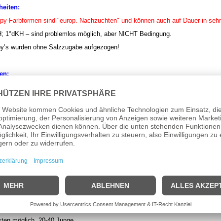
eiten:
py-Farbformen sind "europ. Nachzuchten" und können auch auf Dauer in seh
; 1°dKH – sind problemlos möglich, aber NICHT Bedingung.
y’s wurden ohne Salzzugabe aufgezogen!
en:
erika bis Brasilien, heute sind allerdings überwiegend Nachzuchten aus ASIE
htsunterscheidung:
kleiner und prächtiger gefärbt, mit Gonopodium
it Trächtigkeitsfleck
bedingungen:
dauernden Guppy kann man in nahezu jedem Aquarium pflegen.
7,0 – 8,5, Härte 8-30°dGH
t gut bepflanzte Becken jeder Größe
henpflanzen wie Schwimmfarn, Froschbiß oder ähnl. bieten den Jungen Schutz 
sten möglich. 20-40 Junge.