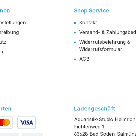
onen
Shop Service
nstellungen
Kontakt
reibung
Versand- & Zahlungsbe
utz
Widerrufsbelehrung &
Widerrufsformular
um
AGB
rten
Ladengeschäft
Aquaristik-Studio Heimrich
Fichtenweg 1
edit- oder Debitkarte
63628 Bad Soden-Salmüns