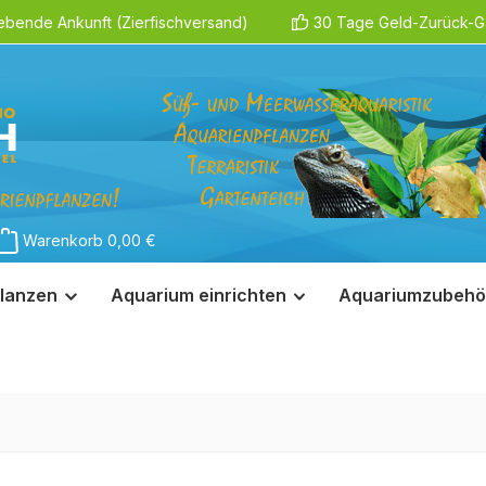
ebende Ankunft (Zierfischversand)
30 Tage Geld-Zurück-Ga
Warenkorb
0,00 €
lanzen
Aquarium einrichten
Aquariumzubehö