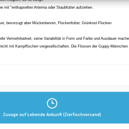
he mit "entkapselten Artemia oder Staubfutter aufziehen.
ser, bevorzugt aber Mückenlarven, Flockenfutter, Grünkost-Flocken
elle Vermehrbarkeit, seine Variabilität in Form und Farbe und Ausdauer mach
nicht mit Kampffischen vergesellschaften. Die Flossen der Guppy-Männchen
Zusage auf Lebende Ankunft (Zierfischversand)