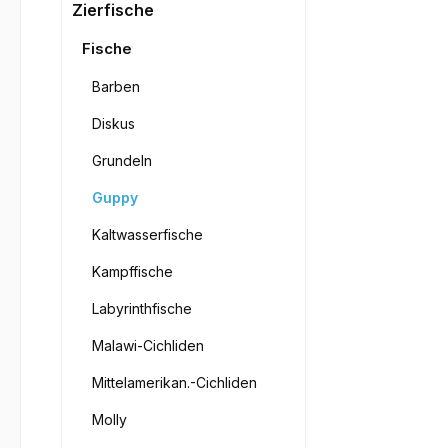
Bilderga
Zierfische
Fische
Barben
Diskus
Grundeln
Guppy
Kaltwasserfische
Kampffische
Labyrinthfische
Malawi-Cichliden
Mittelamerikan.-Cichliden
Molly