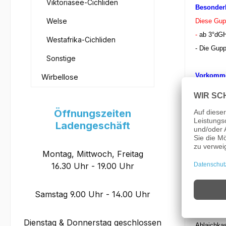
Viktoriasee-Cichliden
Besonderh
Welse
Diese Gup
-
ab 3°dGH
Westafrika-Cichliden
-
Die Gupp
Sonstige
Vorkomm
Wirbellose
- Mittelam
Geschlec
Öffnungszeiten
- Männl., 
Ladengeschäft
- Weibl., m
Haltungs
Montag, Mittwoch, Freitag
- Den aus
16.30 Uhr - 19.00 Uhr
- PH-Wert 
-
Möglichs
Samstag 9.00 Uhr - 14.00 Uhr
Zucht:
-
Oberfläc
Dienstag & Donnerstag geschlossen
Ablaichka