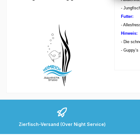
-
Jungfisc
Futter:
-
Allesfres
Hinweis:
-
Die schn
-
Guppy’s 
Zierfisch-Versand (Over Night Service)