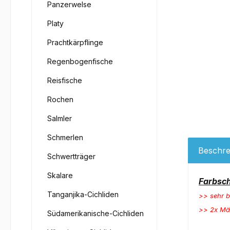
Panzerwelse
Platy
Prachtkärpflinge
Regenbogenfische
Reisfische
Rochen
Salmler
Schmerlen
Beschre
Schwertträger
Skalare
Farbsc
Tanganjika-Cichliden
>>
sehr 
>> 2x Mä
Südamerikanische-Cichliden