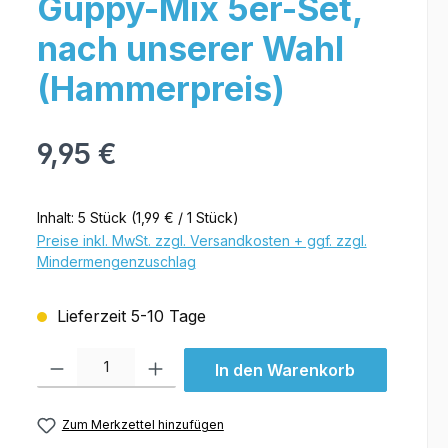
Guppy-Mix 5er-Set,
nach unserer Wahl
(Hammerpreis)
9,95 €
Inhalt:
5 Stück
(1,99 € / 1 Stück)
Preise inkl. MwSt. zzgl. Versandkosten + ggf. zzgl.
Mindermengenzuschlag
Lieferzeit 5-10 Tage
Produkt Anzahl: Gib den gewünschten Wert ein oder benutze die Schal
In den Warenkorb
Zum Merkzettel hinzufügen