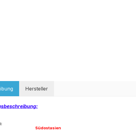
ibung
Hersteller
gsbeschreibung:
:
Südostasien