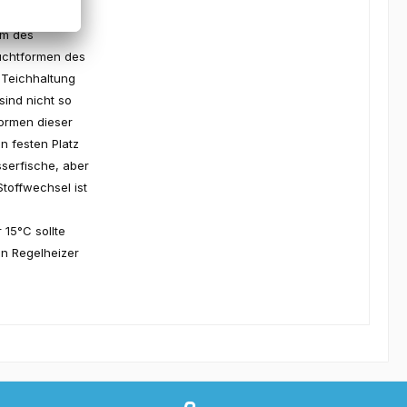
rm des
uchtformen des
 Teichhaltung
ind nicht so
ormen dieser
 festen Platz
serfische, aber
toffwechsel ist
 15°C sollte
in Regelheizer