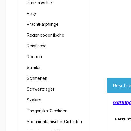
Panzerwelse
Platy
Prachtkärpflinge
Regenbogenfische
Reisfische
Rochen
Salmler
Schmerlen
Beschre
Schwertträger
Skalare
Gattun
Tanganjika-Cichliden
Herkunft
Südamerikanische-Cichliden