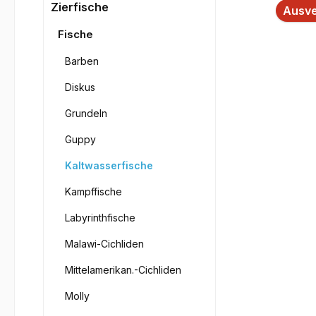
Bilderga
Zierfische
Ausve
Fische
Barben
Diskus
Grundeln
Guppy
Kaltwasserfische
Kampffische
Labyrinthfische
Malawi-Cichliden
Mittelamerikan.-Cichliden
Molly