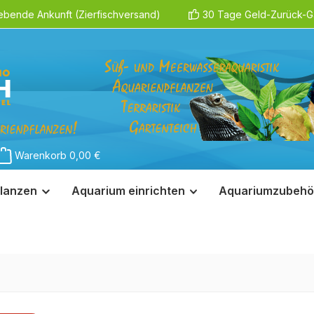
ebende Ankunft (Zierfischversand)
30 Tage Geld-Zurück-Ga
Warenkorb
0,00 €
lanzen
Aquarium einrichten
Aquariumzubehö