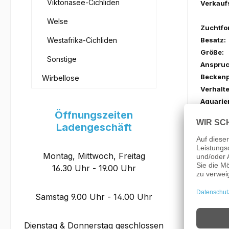
Viktoriasee-Cichliden
Verkauf
Welse
Zuchtfo
Westafrika-Cichliden
Besatz:
Größe:
Sonstige
Anspruc
Beckenp
Wirbellose
Verhalte
Aquarie
Öffnungszeiten
Ladengeschäft
Futter:
Montag, Mittwoch, Freitag
Wasserh
16.30 Uhr - 19.00 Uhr
PH:
Samstag 9.00 Uhr - 14.00 Uhr
Temper
Dienstag & Donnerstag geschlossen