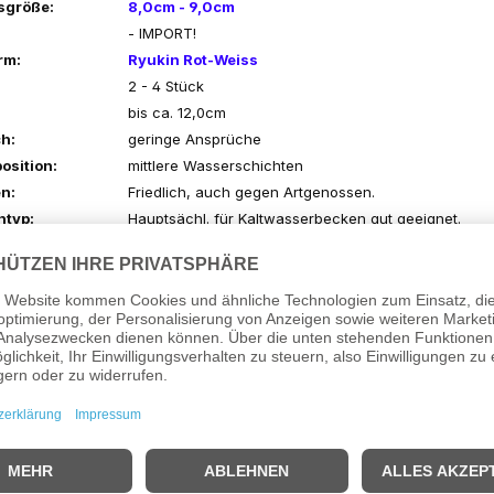
sgröße:
8,0cm - 9,0cm
- IMPORT!
rm:
Ryukin Rot-Weiss
2 - 4 Stück
bis ca. 12,0cm
h:
geringe Ansprüche
osition:
mittlere Wasserschichten
n:
Friedlich, auch gegen Artgenossen.
ntyp:
Hauptsächl. für Kaltwasserbecken gut geeignet.
- Für Anfänger empfehlenswert!
- Die vielen attrakt. Zuchtformen sind aber auch für
Aquarianer sehr interessant!
Flockenfutter, Lebendfutter
ärte:
10° - 25° dGH
6,5 - 8,0
atur:
15°C - 25°C