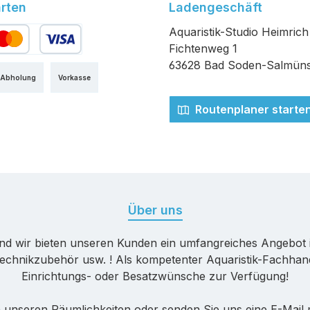
rten
Ladengeschäft
Aquaristik-Studio Heimrich
Fichtenweg 1
edit- oder Debitkarte
63628 Bad Soden-Salmüns
 Abholung
Vorkasse
Routenplaner starte
Über uns
nd wir bieten unseren Kunden ein umfangreiches Angebot 
echnikzubehör usw. ! Als kompetenter Aquaristik-Fachhande
Einrichtungs- oder Besatzwünsche zur Verfügung!
 unseren Räumlichkeiten oder senden Sie uns eine E-Mail