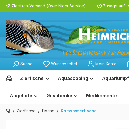
Zierfisch-Versand (Over Night Service)
Zusage auf L
springen
Zur Hauptnavigation springen
Suche
Wunschzettel
Mein Konto
Zierfische
Aquascaping
Aquariumpf
Angebote
Geschenke
Medikamente
/
/
/
Zierfische
Fische
Kaltwasserfische