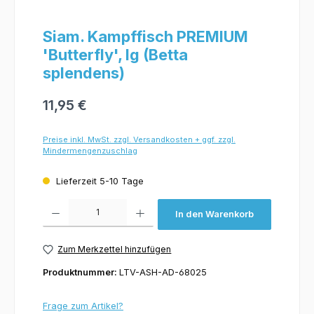
Siam. Kampffisch PREMIUM
'Butterfly', lg (Betta
splendens)
11,95 €
Preise inkl. MwSt. zzgl. Versandkosten + ggf. zzgl.
Mindermengenzuschlag
Lieferzeit 5-10 Tage
Produkt Anzahl: Gib den gewünschten Wert ein oder benutze die Schaltflächen um 
In den Warenkorb
Zum Merkzettel hinzufügen
Produktnummer:
LTV-ASH-AD-68025
Frage zum Artikel?