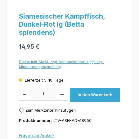
Siamesischer Kampffisch,
Dunkel-Rot lg (Betta
splendens)
14,95 €
Preise inkl. MwSt. zzgl. Versandkosten + ggf. zzgl.
Mindermengenzuschlag
Lieferzeit 5-10 Tage
Produkt Anzahl: Gib den gewünschten Wert ein oder benutze die Schaltflächen um 
In den Warenkorb
Zum Merkzettel hinzufügen
Produktnummer:
LTV-ASH-AD-68950
Frage zum Artikel?