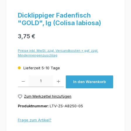
Dicklippiger Fadenfisch
"GOLD", lg (Colisa labiosa)
3,75 €
Preise inkl. MwSt. zzgl. Versandkosten + ggf. zzgl.
Mindermengenzuschlag
Lieferzeit 5-10 Tage
Produkt Anzahl: Gib den gewünschten Wert ein oder benutze die Schaltflächen um 
In den Warenkorb
Zum Merkzettel hinzufügen
Produktnummer:
LTV-ZS-A8250-05
Frage zum Artikel?