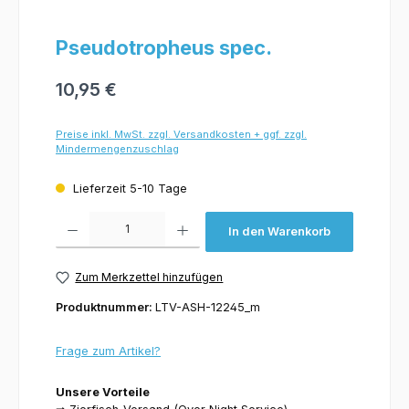
Pseudotropheus spec.
10,95 €
Preise inkl. MwSt. zzgl. Versandkosten + ggf. zzgl.
Mindermengenzuschlag
Lieferzeit 5-10 Tage
Produkt Anzahl: Gib den gewünschten Wert ein oder benutze die Schaltflächen um 
In den Warenkorb
Zum Merkzettel hinzufügen
Produktnummer:
LTV-ASH-12245_m
Frage zum Artikel?
Unsere Vorteile