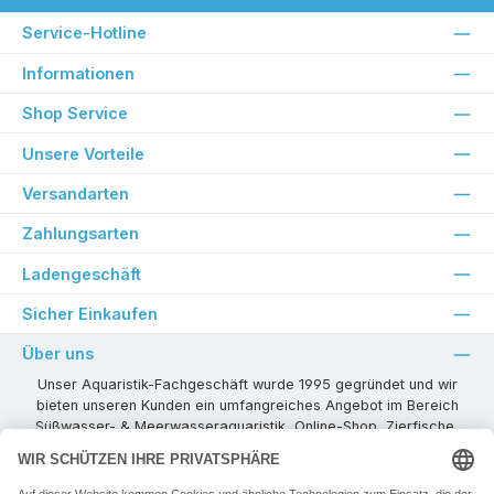
Service-Hotline
Informationen
Shop Service
Unsere Vorteile
Versandarten
Zahlungsarten
Ladengeschäft
Sicher Einkaufen
Über uns
Unser Aquaristik-Fachgeschäft wurde 1995 gegründet und wir
bieten unseren Kunden ein umfangreiches Angebot im Bereich
Süßwasser- & Meerwasseraquaristik, Online-Shop, Zierfische,
Pflanzen, Aquarienkombinationen, Technikzubehör usw. ! Als
kompetenter Aquaristik-Fachhandelspartner stehen wir Ihnen für
alle Ihre Projekte und Einrichtungs- oder Besatzwünsche zur