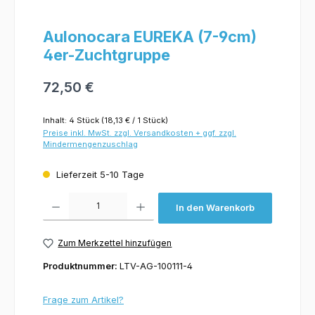
Aulonocara EUREKA (7-9cm)
4er-Zuchtgruppe
72,50 €
Inhalt:
4 Stück
(18,13 € / 1 Stück)
Preise inkl. MwSt. zzgl. Versandkosten + ggf. zzgl.
Mindermengenzuschlag
Lieferzeit 5-10 Tage
Produkt Anzahl: Gib den gewünschten Wert ein oder benutze die Schaltflächen um 
In den Warenkorb
Zum Merkzettel hinzufügen
Produktnummer:
LTV-AG-100111-4
Frage zum Artikel?