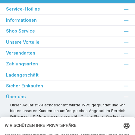
Service-Hotline
Informationen
Shop Service
Unsere Vorteile
Versandarten
Zahlungsarten
Ladengeschäft
Sicher Einkaufen
Über uns
Unser Aquaristik-Fachgeschäft wurde 1995 gegründet und wir
bieten unseren Kunden ein umfangreiches Angebot im Bereich
Süßwasser- & Meerwasseraquaristik, Online-Shop, Zierfische,
Pflanzen, Aquarienkombinationen, Technikzubehör usw. ! Als
kompetenter Aquaristik-Fachhandelspartner stehen wir Ihnen für
alle Ihre Projekte und Einrichtungs- oder Besatzwünsche zur