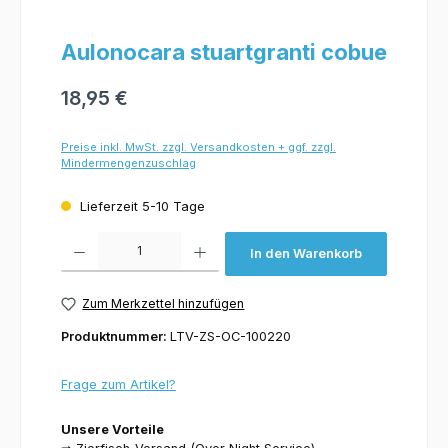
Aulonocara stuartgranti cobue
18,95 €
Preise inkl. MwSt. zzgl. Versandkosten + ggf. zzgl.
Mindermengenzuschlag
Lieferzeit 5-10 Tage
Produkt Anzahl: Gib den gewünschten Wert ein oder benutze die Schaltflächen um 
In den Warenkorb
Zum Merkzettel hinzufügen
Produktnummer:
LTV-ZS-OC-100220
Frage zum Artikel?
Unsere Vorteile