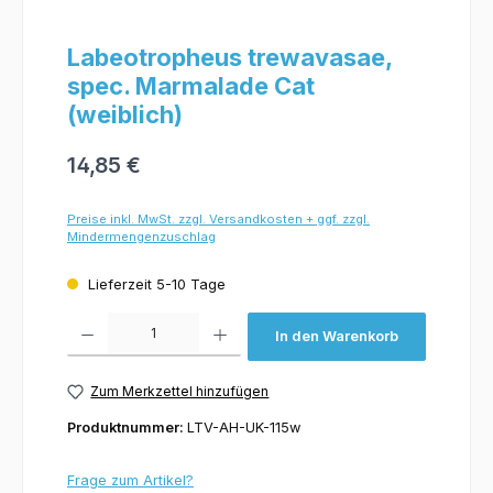
Labeotropheus trewavasae,
spec. Marmalade Cat
(weiblich)
14,85 €
Preise inkl. MwSt. zzgl. Versandkosten + ggf. zzgl.
Mindermengenzuschlag
Lieferzeit 5-10 Tage
Produkt Anzahl: Gib den gewünschten Wert ein oder benutze die Schaltflächen um 
In den Warenkorb
Zum Merkzettel hinzufügen
Produktnummer:
LTV-AH-UK-115w
Frage zum Artikel?