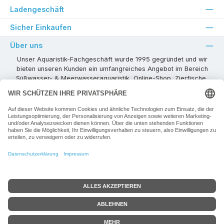
Ladengeschäft
Sicher Einkaufen
Über uns
Unser Aquaristik-Fachgeschäft wurde 1995 gegründet und wir
bieten unseren Kunden ein umfangreiches Angebot im Bereich
Süßwasser- & Meerwasseraquaristik, Online-Shop, Zierfische,
Pflanzen, Aquarienkombinationen, Technikzubehör usw. ! Als
kompetenter Aquaristik-Fachhandelspartner stehen wir Ihnen für
alle Ihre Projekte und Einrichtungs- oder Besatzwünsche zur
Verfügung!
Besuchen Sie uns in unseren Räumlichkeiten oder senden Sie uns
eine E-Mail mit Ihren Wünschen!
Vertrag widerrufen
Alle Preise inkl. gesetzl. Mehrwertsteuer zzgl.
Versandkosten
+ ggf. zzgl.
Google-Bewertung
Mindermengenzuschlag, wenn nicht anders angegeben.