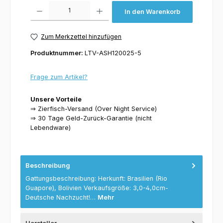
Produkt Anzahl: Gib den gewünschten Wert ein oder benutze die Schaltflächen um 
In den Warenkorb
Zum Merkzettel hinzufügen
Produktnummer:
LTV-ASH120025-5
Frage zum Artikel?
Unsere Vorteile
⇒ Zierfisch-Versand (Over Night Service)
⇒ 30 Tage Geld-Zurück-Garantie (nicht
Lebendware)
Beschreibung
Gattungsbeschreibung: Herkunft: Brasilien (Rio
Guapore), Bolivien Verkaufsgröße: 3,0-4,0cm-
Deutsche Nachzucht!…
Mehr