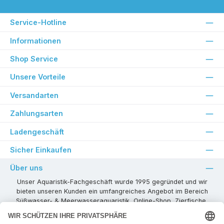
Service-Hotline
Informationen
Shop Service
Unsere Vorteile
Versandarten
Zahlungsarten
Ladengeschäft
Sicher Einkaufen
Über uns
Unser Aquaristik-Fachgeschäft wurde 1995 gegründet und wir
bieten unseren Kunden ein umfangreiches Angebot im Bereich
Süßwasser- & Meerwasseraquaristik, Online-Shop, Zierfische,
Pflanzen, Aquarienkombinationen, Technikzubehör usw. ! Als
kompetenter Aquaristik-Fachhandelspartner stehen wir Ihnen für