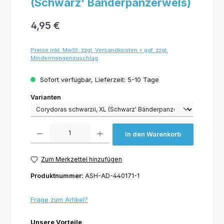
(Schwarz' Bänderpanzerwels)
4,95 €
Preise inkl. MwSt. zzgl. Versandkosten + ggf. zzgl.
Mindermengenzuschlag
Sofort verfügbar, Lieferzeit: 5-10 Tage
Varianten
Varianten
Produkt Anzahl: Gib den gewünschten Wert ein oder benutze die Schaltflächen um 
In den Warenkorb
Zum Merkzettel hinzufügen
Produktnummer:
ASH-AD-440171-1
Frage zum Artikel?
Unsere Vorteile