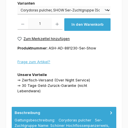
Varianten
Varianten
Produkt Anzahl: Gib den gewünschten Wert ein oder benutze die Schaltflächen um 
In den Warenkorb
Zum Merkzettel hinzufügen
Produktnummer:
ASH-AD-881230-5er-Show
Frage zum Artikel?
Unsere Vorteile
⇒ Zierfisch-Versand (Over Night Service)
⇒ 30 Tage Geld-Zurück-Garantie (nicht
Lebendware)
Beschreibung
Gattungsbeschreibung: Corydoras pulcher 5er-
Zuchtgruppe Name: Schöner Hochflossenpanzerwels,