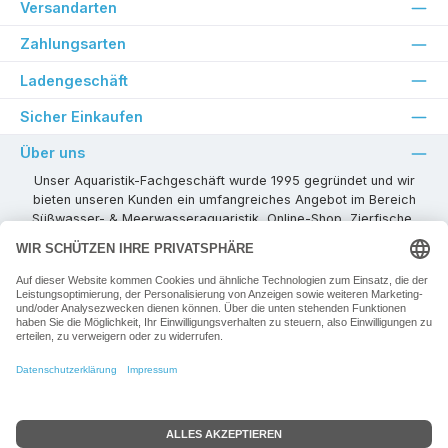
Versandarten
Zahlungsarten
Ladengeschäft
Sicher Einkaufen
Über uns
Unser Aquaristik-Fachgeschäft wurde 1995 gegründet und wir
bieten unseren Kunden ein umfangreiches Angebot im Bereich
Süßwasser- & Meerwasseraquaristik, Online-Shop, Zierfische,
Pflanzen, Aquarienkombinationen, Technikzubehör usw. ! Als
kompetenter Aquaristik-Fachhandelspartner stehen wir Ihnen für
alle Ihre Projekte und Einrichtungs- oder Besatzwünsche zur
Verfügung!
Besuchen Sie uns in unseren Räumlichkeiten oder senden Sie uns
eine E-Mail mit Ihren Wünschen!
Vertrag widerrufen