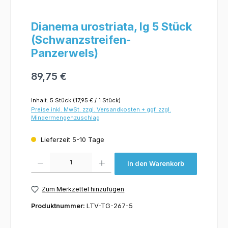
Dianema urostriata, lg 5 Stück
(Schwanzstreifen-
Panzerwels)
89,75 €
Inhalt:
5 Stück
(17,95 € / 1 Stück)
Preise inkl. MwSt. zzgl. Versandkosten + ggf. zzgl.
Mindermengenzuschlag
Lieferzeit 5-10 Tage
Produkt Anzahl: Gib den gewünschten Wert ein oder benutze die Schaltflächen um 
In den Warenkorb
Zum Merkzettel hinzufügen
Produktnummer:
LTV-TG-267-5