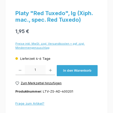
Platy "Red Tuxedo", lg (Xiph.
mac., spec. Red Tuxedo)
1,95 €
Preise inkl. MwSt. zzgl. Versandkosten + ggf. zzgl.
Mindermengenzuschlag
Lieferzeit 4-6 Tage
Produkt Anzahl: Gib den gewünschten Wert ein oder benutze die Schaltflächen um 
In den Warenkorb
Zum Merkzettel hinzufügen
Produktnummer:
LTV-ZS-AD-400201
Frage zum Artikel?