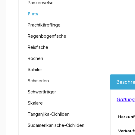
Panzerwelse
Platy
Prachtkärpflinge
Regenbogenfische
Reisfische
Rochen
Salmler
Schmerlen
Beschre
Schwertträger
Gattung
Skalare
Tanganjika-Cichliden
Herkunft
Südamerikanische-Cichliden
Verkauf