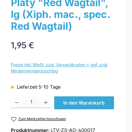
Platy "Red Wagtail",
lg (Xiph. mac., spec.
Red Wagtail)
1,95 €
Preise inkl. MwSt. zzgl. Versandkosten + ggf. zzgl.
Mindermengenzuschlag
Lieferzeit 5-10 Tage
Produkt Anzahl: Gib den gewünschten Wert ein oder benutze die Schal
In den Warenkorb
Zum Merkzettel hinzufügen
Produktnummer:
LTV-ZS-AD-400017