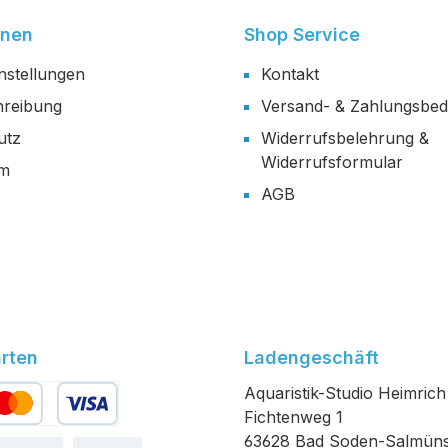
onen
Shop Service
nstellungen
Kontakt
reibung
Versand- & Zahlungsbe
utz
Widerrufsbelehrung &
Widerrufsformular
um
AGB
rten
Ladengeschäft
Aquaristik-Studio Heimrich
Fichtenweg 1
edit- oder Debitkarte
63628 Bad Soden-Salmüns