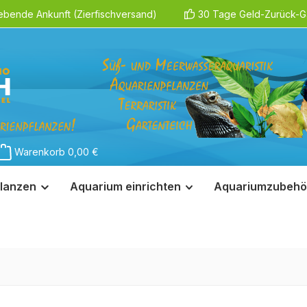
ebende Ankunft (Zierfischversand)
30 Tage Geld-Zurück-Ga
Warenkorb
0,00 €
lanzen
Aquarium einrichten
Aquariumzubehö