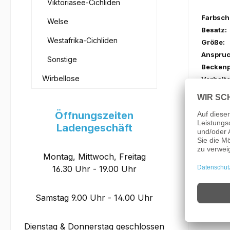
Viktoriasee-Cichliden
Farbsch
Welse
Besatz:
Westafrika-Cichliden
Größe:
Anspruc
Sonstige
Beckenp
Wirbellose
Verhalte
Aquarie
Öffnungszeiten
Ladengeschäft
Futter:
Wasserh
Montag, Mittwoch, Freitag
16.30 Uhr - 19.00 Uhr
PH:
Samstag 9.00 Uhr - 14.00 Uhr
Temper
Dienstag & Donnerstag geschlossen