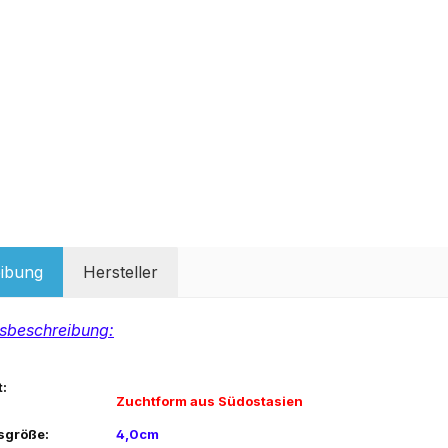
ibung
Hersteller
sbeschreibung:
:
Zuchtform aus Südostasien
sgröße:
4,0cm