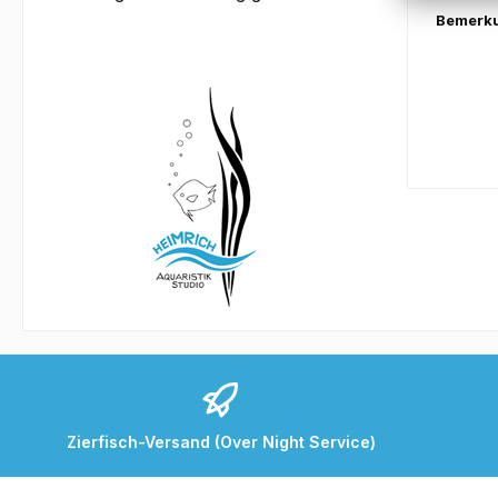
Bemerk
Zierfisch-Versand (Over Night Service)