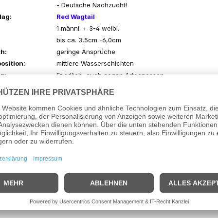
- Deutsche Nachzucht!
lag:
Red Wagtail
1 männl. + 3-4 weibl.
bis ca. 3,5cm -6,0cm
h:
geringe Ansprüche
osition:
mittlere Wasserschichten
n:
Friedlich, auch gegen Artgenossen.
ntyp:
Für das Gesellschaftsbecken gut geeignet.
- Für Anfänger empfehlenswert!
- Die vielen attrakt. Zuchtformen sind aber auch für
Aquarianer sehr interessant!
Flockenfutter, Lebendfutter
ärte:
10° - 25° dGH
7,0 - 8,2
atur:
18°C - 25°C