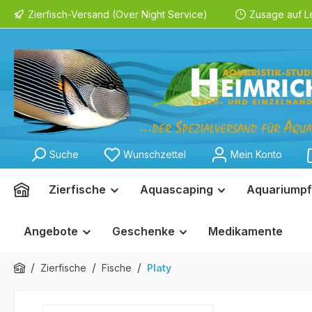
Zierfisch-Versand (Over Night Service)
Zusage auf L
springen
Zur Hauptnavigation springen
Suche
Wunschzettel
Mein Konto
Zierfische
Aquascaping
Aquariumpf
Angebote
Geschenke
Medikamente
/
/
/
Zierfische
Fische
Platy