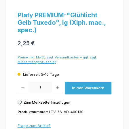
Platy PREMIUM-"Glühlicht
Gelb Tuxedo", lg (Xiph. mac.,
spec.)
2,25 €
Preise inkl. MwSt. zzgl. Versandkosten + ggf. zzgl.
Mindermengenzuschlag
Lieferzeit 5-10 Tage
Produkt Anzahl: Gib den gewünschten Wert ein oder benutze die Schaltflächen um 
In den Warenkorb
Zum Merkzettel hinzufügen
Produktnummer:
LTV-ZS-AD-400130
Frage zum Artikel?