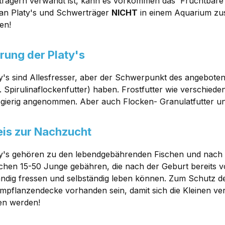
rägern verwandt ist, kann es vorkommen das 'Fruchtbar
man Platy's und Schwerträger
NICHT
in einem Aquarium z
en!
rung der Platy's
ty's sind Allesfresser, aber der Schwerpunkt des angeboten
B. Spirulinaflockenfutter) haben. Frostfutter wie verschie
gierig angenommen. Aber auch Flocken- Granulatfutter u
is zur Nachzucht
ty's gehören zu den lebendgebährenden Fischen und nach 
schen 15-50 Junge gebähren, die nach der Geburt bereits v
ändig fressen und selbständig leben können. Zum Schutz d
pflanzendecke vorhanden sein, damit sich die Kleinen ve
en werden!