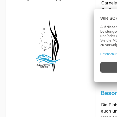
Garnele
Größe:
Bemer
Bei die
Der Plat
max. 5c
können 
und Wel
diese F
Beson
Die Pla
auch un