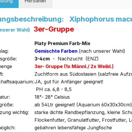
ibung
Hersteller
ungsbeschreibung: Xiphophorus macul
3er-Gruppe
nserer Wahl)
Platy Premium Farb-Mix
lag:
Gemischte Farben
(nach unserer Wahl)
sgröße:
3-4cm
- Nachzucht (ENZ)
menge
3er- Gruppe (1x Männl./ 2x Weibl.)
t:
Zuchtform aus Südostasien (salzfreie Aufz
chaftsaquarium:
JA, gut für Anfänger geeignet!
PH ca. 6,8 - 8,5
tur:
18°- 28° Celsius
größe:
ab 54Ltr geeignet! (Aquarium 60x30x30cm)
zung wichtig:
starke dichte Randbepflanzung, kleine S
Flockenfutter, Granulatfutter, Frostfutter,
öglich:
gebähren lebensfähige Jungfische