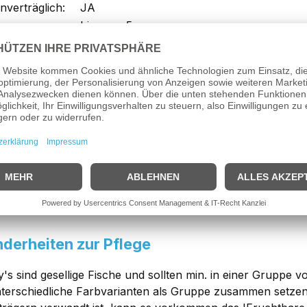
nverträglich:
JA
bis max. 5cm
kung: Platy Premium Farb-Mix (nach uns
sen
Platy Premium Farb-Mix
handelt es sich um sehr attrak
y, der auch als Spiegelkärpfling bezeichnet wird, ist ein f
m Größe gut in kleineren Aquarien gehalten werden kann. P
deshalb gut mit anderen Fischen, wie z.B. Guppy's, Molly'
sen vergesellschaftet werden! Die Pflegeansprüche der Plat
ische auch gut für Anfänger geeignet!
derheiten zur Pflege
ty's sind gesellige Fische und sollten min. in einer Grupp
terschiedliche Farbvarianten als Gruppe zusammen setzen 