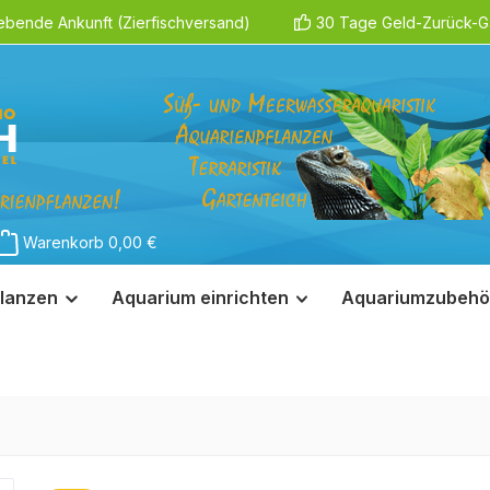
ebende Ankunft (Zierfischversand)
30 Tage Geld-Zurück-Ga
Warenkorb
0,00 €
lanzen
Aquarium einrichten
Aquariumzubehö