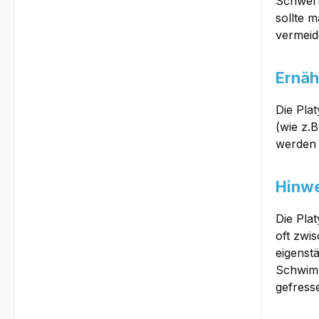
Schwert
sollte 
vermeid
Ernäh
Die Pla
(wie z.
werden 
Hinwe
Die Pla
oft zwi
eigenst
Schwimm
gefress