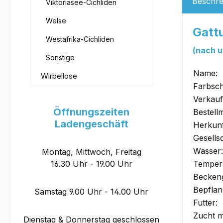
Beschre
Viktoriasee-Cichliden
Welse
Gatt
Westafrika-Cichliden
(nach u
Sonstige
Name:
Wirbellose
Farbsch
Verkauf
Öffnungszeiten
Bestell
Ladengeschäft
Herkunf
Gesells
Wasser:
Montag, Mittwoch, Freitag
16.30 Uhr - 19.00 Uhr
Tempera
Becken
Bepflan
Samstag 9.00 Uhr - 14.00 Uhr
Futter:
Zucht m
Dienstag & Donnerstag geschlossen