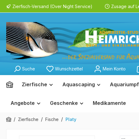
Zierfisch-Versand (Over Night Service)
Zusage auf L
springen
Zur Hauptnavigation springen
Suche
Wunschzettel
Mein Konto
Zierfische
Aquascaping
Aquariumpf
Angebote
Geschenke
Medikamente
/
/
/
Zierfische
Fische
Platy