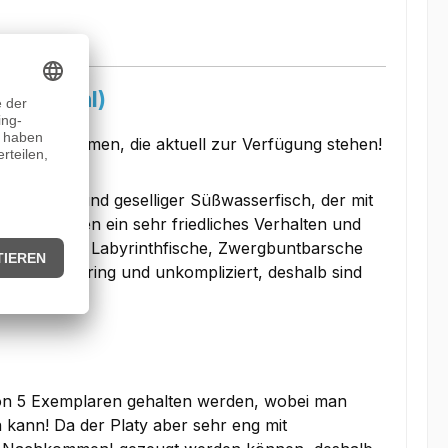
erer Wahl)
tive Farbformen, die aktuell zur Verfügung stehen!
arbenfroher und geselliger Süßwasserfisch, der mit
laty's haben ein sehr friedliches Verhalten und
s, Salmlern, Labyrinthfische, Zwergbuntbarsche
y's sind gering und unkompliziert, deshalb sind
e von 5 Exemplaren gehalten werden, wobei man
kann! Da der Platy aber sehr eng mit