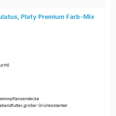
atus, Platy Premium Farb-Mix
ucht)
chwimmpflanzendecke
 Lebendfutter,großer Grünkostanteil